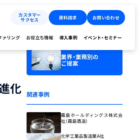
カスタマー
資料請求
お問い合わせ
サクセス
ファリング
お役立ち情報
導入事例
イベント・セミナー
業界・業務別の
ご提案
進化
関連事例
霧島ホールディングス株式会
社（霧島酒造）
化学工業品製造業A社