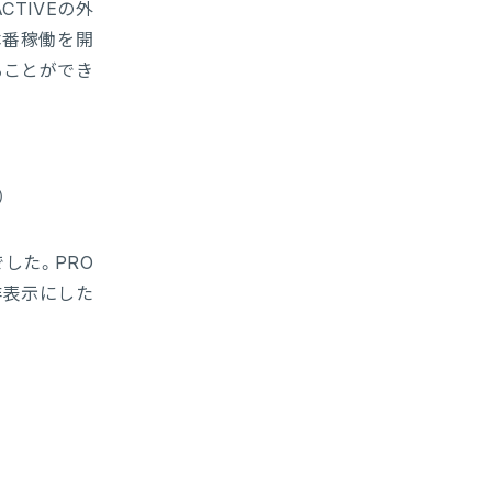
TIVEの外
本番稼働を開
ることができ
）
した。PRO
非表示にした