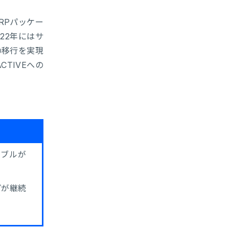
RPパッケー
22年にはサ
の移行を実現
TIVEへの
ラブルが
プが継続