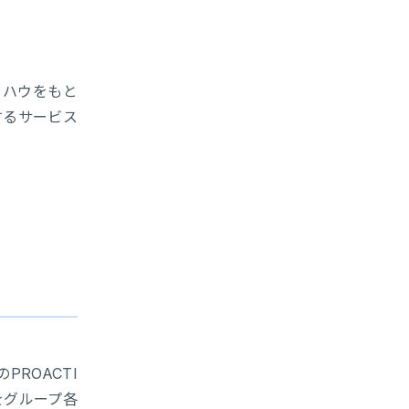
ウハウをもと
するサービス
ROACTI
産をグループ各