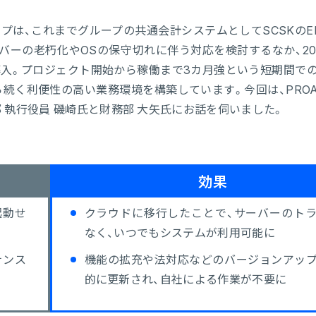
は、これまでグループの共通会計システムとしてSCSKのE
サーバーの老朽化やOSの保守切れに伴う対応を検討するなか、20
」を導入。プロジェクト開始から稼働まで3カ月強という短期間で
続く利便性の高い業務環境を構築しています。今回は、PROAC
 執行役員 磯崎氏と財務部 大矢氏にお話を伺いました。
効果
起動せ
クラウドに移行したことで、サーバーのト
なく、いつでもシステムが利用可能に
ナンス
機能の拡充や法対応などのバージョンアッ
的に更新され、自社による作業が不要に