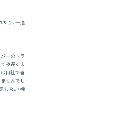
れたり、一連
ーバーのトラ
して夜遅くま
ーは自社で管
りませんでし
ました。（磯