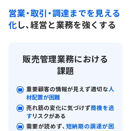
会計
営業・取引・調達までを見える
財務会計
ATWILL Platform
資料ダウンロード
会計
PROACTIVE Finance
化
し、経営と業務を強くする
管理会計
人事・給与
PROACTIVE People
よくあるご質問
債権管理
販売管理
PROACTIVE Sales
販売管理業務における
コラム
債務管理
課題
生産管理
PROACTIVE Production
特集記事
手形管理
業界特化型オファリング
重要顧客の情報が見えず適切な
人
固定資産管理
材配置が困難
ニュース・トピックス
売れ筋の変化に気づけず
商機を逃
卸売・商社
PROACTIVE Wholesale & Trade
リース資産管理
す
リスクがある
製品関連動画
需要が読めず、
短納期の調達が困
素材・素材加工
PROACTIVE Material Process
経費