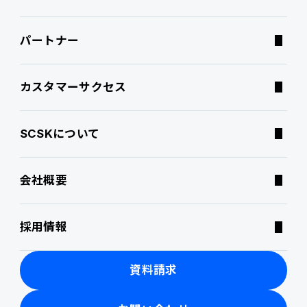
パートナー
連携ソリューション
経営課題別オファリング
よくあるご質問
カスタマーサクセス
サポートサービス
コラム
SCSKについて
特集記事
会社概要
ニュース・トピックス
採用情報
製品関連動画
資料請求