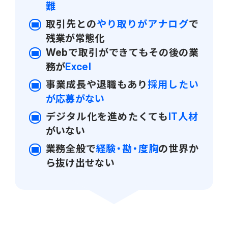
難
電機・機械
CO₂排出量算定
取引先との
やり取りがアナログ
で
PROACTIVE Electrical Machinery
「CO×COカルテ（ココカルテ）」
残業が常態化
建設
Webで取引ができてもその後の業
PROACTIVE Construction
人事・給与
務が
Excel
経営課題別オファリング
事業成長や退職もあり
採用したい
人事
が応募がない
給与
デジタル化を進めたくても
IT人材
がいない
個人番号管理
業務全般で
経験・勘・度胸
の世界か
ら抜け出せない
給与明細閲覧
健康経営支援サービス
「Uwell（ユーウェル）」