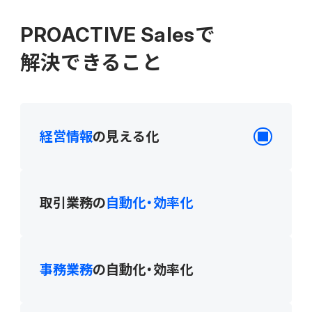
販売管理
PROACTIVE Salesで
販売・購買・在庫管理
解決できること
建設業向け基幹業務システム
生産管理
経営情報
の見える化
生産管理
MES
取引業務の
自動化・効率化
Fit to Standard
事務業務
の自動化・効率化
Best Practice