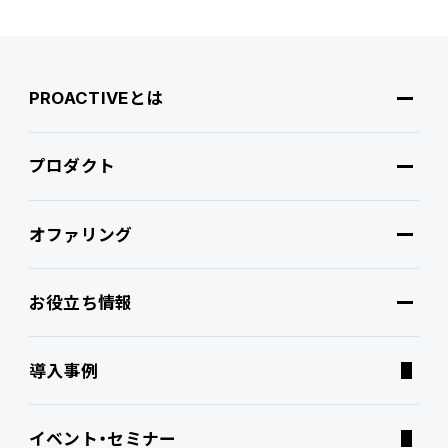
PROACTIVEとは
プロダクト
PROACTIVEとは
オファリング
特長・選ばれる理由
プロダクト
お役立ち情報
ブランドコア
機能
オファリング
導入事例
PROACTIVE AI
Fit to Standard
業務特化型オファリング
お役立ち情報
イベント・セミナー
ATWILL Platform
Best Practice
業界特化型オファリング
資料ダウンロード