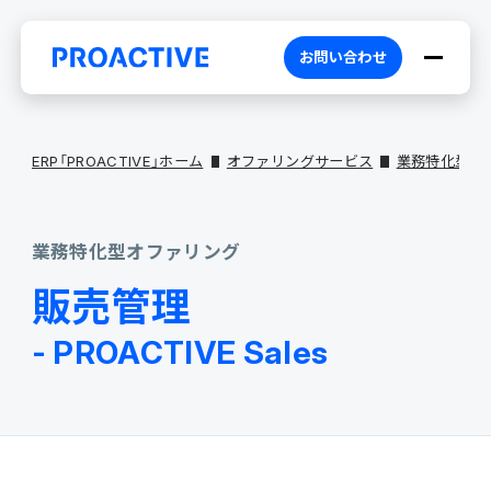
お問い合わせ
ERP「PROACTIVE」ホーム
オファリングサービス
業務特化型オ
業務特化型オファリング
PROACTIVEとは
販売管理
特長・選ばれる理由
プロダクト
- PROACTIVE Sales
ブランドコア
機能
オファリング
PROACTIVE AI
業務特化型オファリング
お役立ち情報