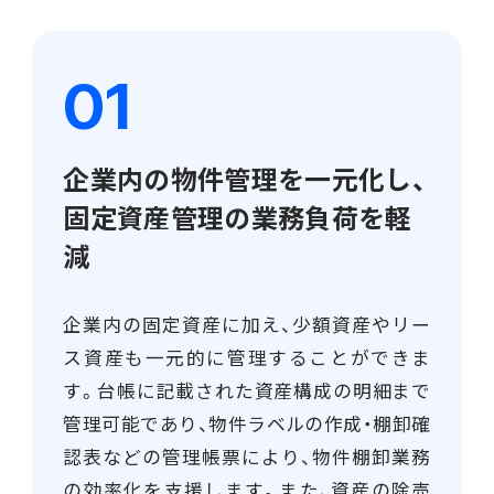
電機・機械
CO₂排出量算定
PROACTIVE Electrical Machinery
「CO×COカルテ（ココカルテ）」
建設
PROACTIVE Construction
人事・給与
企業内の物件管理を一元化し、
経営課題別オファリング
人事
固定資産管理の業務負荷を軽
給与
減
個人番号管理
企業内の固定資産に加え、少額資産やリー
ス資産も一元的に管理することができま
給与明細閲覧
す。台帳に記載された資産構成の明細まで
健康経営支援サービス
管理可能であり、物件ラベルの作成・棚卸確
「Uwell（ユーウェル）」
認表などの管理帳票により、物件棚卸業務
の効率化を支援します。また、資産の除売