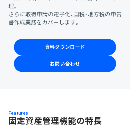
会計
理。
財務会計
さらに取得申請の電子化、国税・地方税の申告
ATWILL Platform
資料ダウンロード
会計
PROACTIVE Finance
書作成業務をカバーします。
管理会計
人事・給与
PROACTIVE People
よくあるご質問
債権管理
資料ダウンロード
販売管理
PROACTIVE Sales
コラム
債務管理
お問い合わせ
生産管理
PROACTIVE Production
特集記事
手形管理
業界特化型オファリング
固定資産管理
ニュース・トピックス
卸売・商社
PROACTIVE Wholesale & Trade
リース資産管理
Features
製品関連動画
固定資産管理機能の特長
素材・素材加工
PROACTIVE Material Process
経費