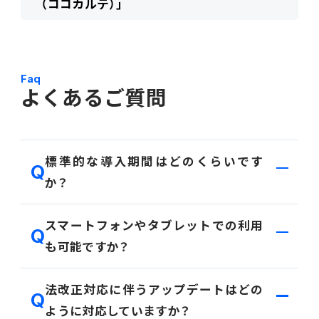
（ココカルテ）」
Faq
よくあるご質問
標準的な導入期間はどのくらいです
か？
導入期間は作業範囲や導入体制により異なりますが、
スマートフォンやタブレットでの利用
会計系をFit to Standard、SaaSでご利用いただく場
も可能ですか？
合は最短で約3ヶ月が目安です。
カスタマイズなどご要件次第で期間は変動いたしま
可能です。経費、承認・人事申請・給与明細閲覧などが
法改正対応に伴うアップデートはどの
すので、詳細はお問い合わせください。
モバイル専用アプリでご利用いただけます。
ように対応していますか？