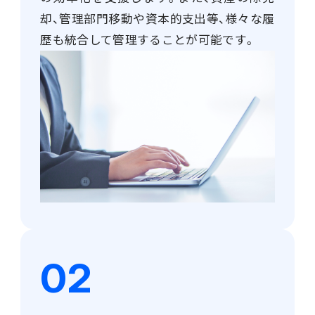
販売管理
却、管理部門移動や資本的支出等、様々な履
歴も統合して管理することが可能です。
販売・購買・在庫管理
建設業向け基幹業務システム
生産管理
生産管理
MES
Fit to Standard
Best Practice