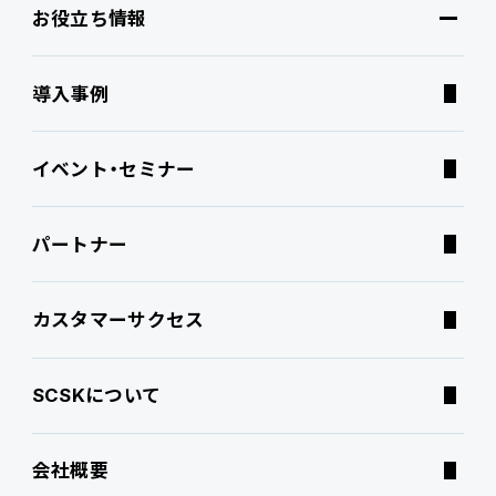
お役立ち情報
ブランドコア
機能
オファリング
導入事例
PROACTIVE AI
Fit to Standard
業務特化型オファリング
お役立ち情報
イベント・セミナー
ATWILL Platform
Best Practice
業界特化型オファリング
資料ダウンロード
パートナー
連携ソリューション
経営課題別オファリング
よくあるご質問
カスタマーサクセス
サポートサービス
コラム
SCSKについて
特集記事
会社概要
ニュース・トピックス