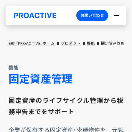
お問い合わせ
ERP「PROACTIVE」ホーム
プロダクト
機能
固定資産管理
機能
PROACTIVEとは
固定資産管理
特長・選ばれる理由
プロダクト
固定資産の
ライフサイクル管理から税
ブランドコア
機能
オファリング
務申告まで
をサポート
企業が保有する固定資産・少額物件を一元管
PROACTIVE AI
業務特化型オファリング
お役立ち情報