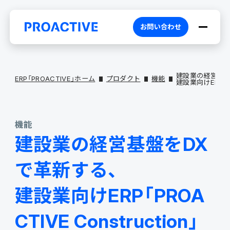
お問い合わせ
建設業の経営基盤
ERP「PROACTIVE」ホーム
プロダクト
機能
建設業向けERP「PRO
PROACTIVEとは
機能
建設業の経営基盤をDX
特長・選ばれる理由
プロダクト
で革新する、
建設業向けERP「PROA
ブランドコア
機能
オファリング
CTIVE Construction」
PROACTIVE AI
業務特化型オファリング
お役立ち情報