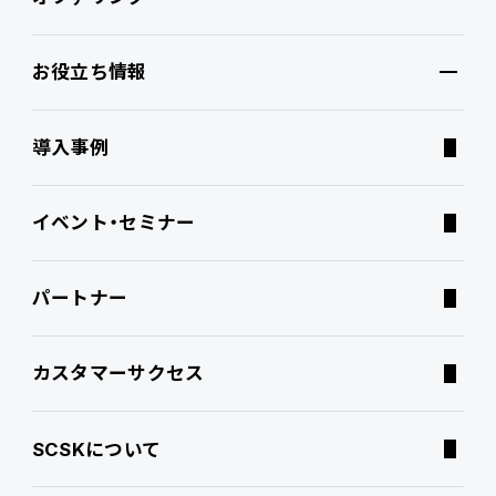
お役立ち情報
ブランドコア
機能
オファリング
導入事例
PROACTIVE AI
Fit to Standard
業務特化型オファリング
お役立ち情報
イベント・セミナー
ATWILL Platform
Best Practice
業界特化型オファリング
資料ダウンロード
パートナー
連携ソリューション
経営課題別オファリング
よくあるご質問
カスタマーサクセス
サポートサービス
コラム
SCSKについて
特集記事