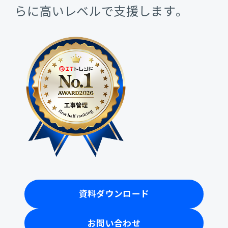
販売管理
らに高いレベルで支援します。
販売・購買・在庫管理
建設業向け基幹業務システム
生産管理
生産管理
MES
Fit to Standard
資料ダウンロード
Best Practice
お問い合わせ