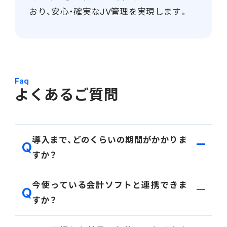
おり、安心・確実なJV管理を実現します。
Faq
よくあるご質問
導入まで、どのくらいの期間がかかりま
すか？
貴社の規模や導入範囲により異なりますが、標準的な
今使っている会計ソフトと連携できま
モデルで最短6ヶ月〜を想定しております。詳細なス
すか？
ケジュールはヒアリングの上、ご提案いたします。
はい、主要な会計ソフトとの連携実績が多数ございま