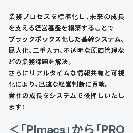
会計
財務会計
業務プロセスを標準化し、未来の成長
ATWILL Platform
資料ダウンロード
会計
PROACTIVE Finance
を支える経営基盤を構築することで
管理会計
人事・給与
PROACTIVE People
ブラックボックス化した基幹システム、
よくあるご質問
債権管理
属人化、二重入力、不透明な原価管理な
販売管理
PROACTIVE Sales
コラム
どの業務課題を解決。
債務管理
生産管理
さらにリアルタイムな情報共有と可視
PROACTIVE Production
特集記事
手形管理
化により、迅速な経営判断に貢献。
業界特化型オファリング
貴社の成長をシステムで後押しいたし
固定資産管理
ニュース・トピックス
ます！
卸売・商社
PROACTIVE Wholesale & Trade
リース資産管理
製品関連動画
＜「PImacs」から「PRO
素材・素材加工
PROACTIVE Material Process
経費