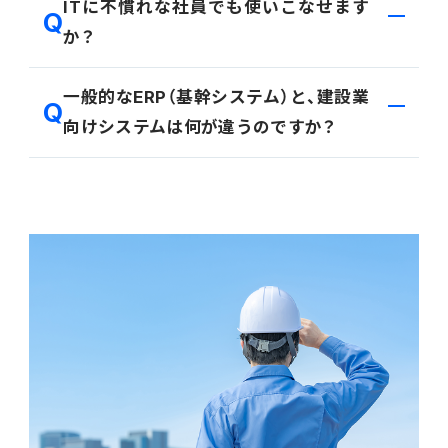
ITに不慣れな社員でも使いこなせます
す。仕訳データ連携機能により、仕訳データをスムー
か？
ズに連携し、二重入力をなくします。
直感的に操作できるインターフェースを追求していま
一般的なERP（基幹システム）と、建設業
す。また、導入時には各社キーマン様向けの研修を実
向けシステムは何が違うのですか？
施するほか、充実したマニュアルやサポート窓口をご
用意しておりますのでご安心ください。
一般的なERPは「会計・販売」が中心ですが、本システ
ムは建設業特有の「工事進行基準」「JV管理」「実行予
算」「未成工事支出金」などの商習慣に標準対応してい
ます。