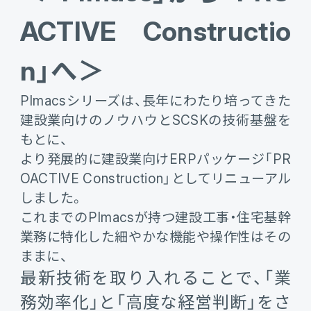
ACTIVE Constructio
電機・機械
CO₂排出量算定
PROACTIVE Electrical Machinery
「CO×COカルテ（ココカルテ）」
n」へ＞
建設
PROACTIVE Construction
人事・給与
PImacsシリーズは、長年にわたり培ってきた
経営課題別オファリング
人事
建設業向けのノウハウとSCSKの技術基盤を
もとに、
給与
より発展的に建設業向けERPパッケージ「PR
OACTIVE Construction」としてリニューアル
個人番号管理
しました。
これまでのPImacsが持つ建設工事・住宅基幹
給与明細閲覧
業務に特化した細やかな機能や操作性はその
ままに、
健康経営支援サービス
最新技術を取り入れることで、「業
「Uwell（ユーウェル）」
務効率化」と「高度な経営判断」をさ