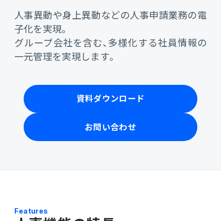
会計
人事異動や身上異動などの人事申請業務の電
財務会計
子化を実現。
ATWILL Platform
資料ダウンロード
会計
PROACTIVE Finance
グループ会社を含む、多様化する社員情報の
管理会計
一元管理を実現します。
人事・給与
PROACTIVE People
よくあるご質問
債権管理
販売管理
PROACTIVE Sales
コラム
資料ダウンロード
債務管理
生産管理
PROACTIVE Production
お問い合わせ
特集記事
手形管理
業界特化型オファリング
固定資産管理
ニュース・トピックス
卸売・商社
PROACTIVE Wholesale & Trade
リース資産管理
製品関連動画
Features
素材・素材加工
PROACTIVE Material Process
経費