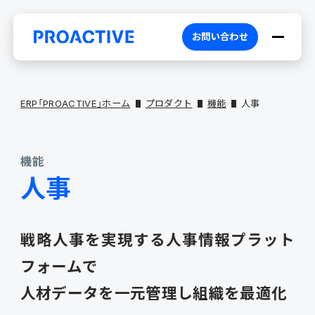
お問い合わせ
ERP「PROACTIVE」ホーム
プロダクト
機能
人事
機能
PROACTIVEとは
人事
特長・選ばれる理由
プロダクト
戦略人事を実現する人事情報プラット
ブランドコア
機能
オファリング
フォームで
人材データを
一元管理し組織を最適化
PROACTIVE AI
業務特化型オファリング
お役立ち情報