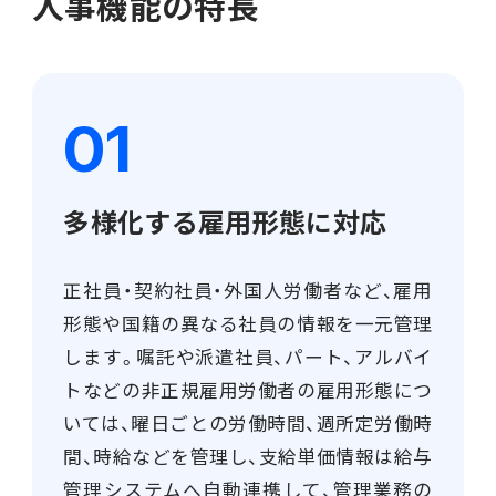
人事機能の特長
電機・機械
CO₂排出量算定
PROACTIVE Electrical Machinery
「CO×COカルテ（ココカルテ）」
建設
PROACTIVE Construction
人事・給与
経営課題別オファリング
人事
多様化する雇用形態に対応
給与
正社員・契約社員・外国人労働者など、雇用
個人番号管理
形態や国籍の異なる社員の情報を一元管理
します。嘱託や派遣社員、パート、アルバイ
給与明細閲覧
トなどの非正規雇用労働者の雇用形態につ
いては、曜日ごとの労働時間、週所定労働時
健康経営支援サービス
「Uwell（ユーウェル）」
間、時給などを管理し、支給単価情報は給与
管理システムへ自動連携して、管理業務の