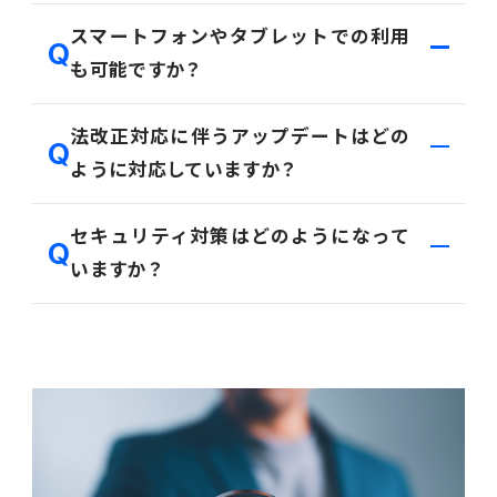
導入期間は作業範囲や導入体制により異なりますが、
スマートフォンやタブレットでの利用
人事給与系をFit to Standard、SaaSでご利用いただ
も可能ですか？
く場合は最短で約3ヶ月が目安です。
カスタマイズなどご要件次第で期間は変動いたしま
可能です。経費、承認・人事申請・給与明細閲覧などが
法改正対応に伴うアップデートはどの
すので、詳細はお問い合わせください。
モバイル専用アプリでご利用いただけます。
ように対応していますか？
その他機能もURLを入力いただくことでブラウザより
立ち上げることが可能です。
PROACTIVEは法改正に対応しており、必要なアップ
セキュリティ対策はどのようになって
デートは当社にて作業を実施します。
いますか？
AWS ファンデーショナルテクニカルレビューを取得
しており、セキュリティ・信頼性・運用上の優秀性を満
たしています。