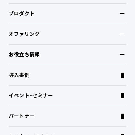
プロダクト
PROACTIVEとは
オファリング
特長・選ばれる理由
プロダクト
お役立ち情報
ブランドコア
機能
オファリング
導入事例
PROACTIVE AI
Fit to Standard
業務特化型オファリング
お役立ち情報
イベント・セミナー
ATWILL Platform
Best Practice
業界特化型オファリング
資料ダウンロード
パートナー
連携ソリューション
経営課題別オファリング
よくあるご質問