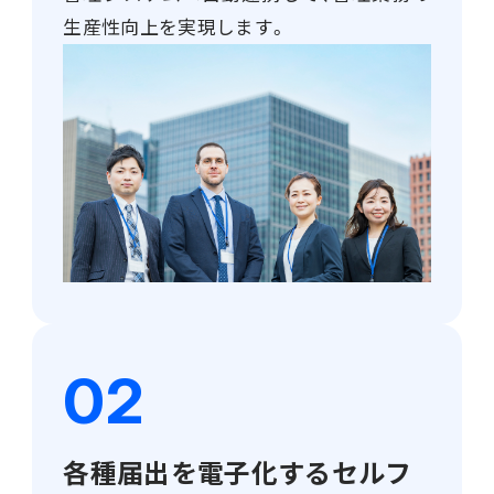
販売管理
生産性向上を実現します。
販売・購買・在庫管理
建設業向け基幹業務システム
生産管理
生産管理
MES
Fit to Standard
Best Practice
各種届出を電子化するセルフ