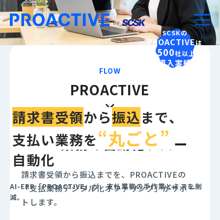
SCSK
の
PROACTIVE
は
7,500
社以上の
導入実績
FLOW
PROACTIVE
×
請求書受領
から
振込
まで
、
オファリングによる
“丸ごと”
支払い業務を
会計業務の自動化フロー
自動化
請求書受領から振込までを、PROACTIVEの
AI-ERP「PROACTIVE」が、支払業務の手作業とミスを削
「支払業務デジタル化オファリング」がサポー
減。
トします。