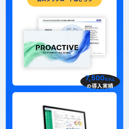
7,500
社以上
導入実績
の