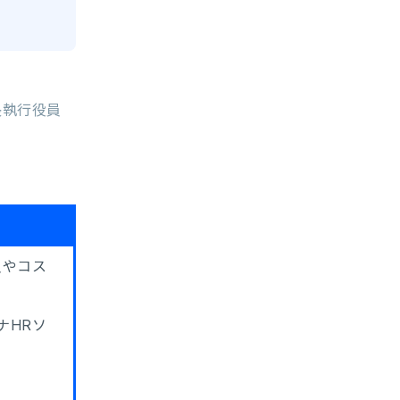
社長執行役員
員やコス
ナHRソ