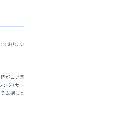
じており、シ
部門がコア業
シング）サー
ステム探しと