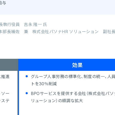
・給与
長執行役員 吉永 隆一 氏
ミ本部長補佐 兼 株式会社パソナHR ソリューション 副
効果
化推進
グループ人事労務の標準化、制度の統一、人
トを30％削減
トソー
BPOサービスを提供する会社（株式会社パソ
システ
リューション）の順調な拡大