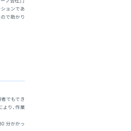
ープ会社」」
ーションであ
たので助かり
験者でもでき
により、作業
0 分かかっ