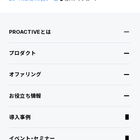
連携ソリューション
PROACTIVEとは
サポートサービス
プロダクト
PROACTIVEとは
オファリング
特長・選ばれる理由
プロダクト
お役立ち情報
ブランドコア
機能
オファリング
導入事例
PROACTIVE AI
Fit to Standard
業務特化型オファリング
お役立ち情報
イベント・セミナー
ATWILL Platform
Best Practice
業界特化型オファリング
資料ダウンロード