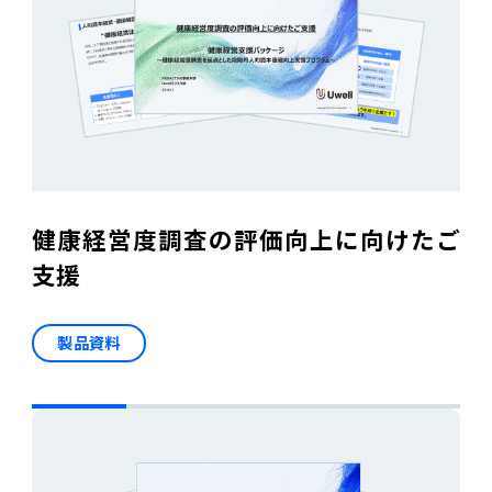
電機・機械
CO₂排出量算定
PROACTIVE Electrical Machinery
「CO×COカルテ（ココカルテ）」
建設
PROACTIVE Construction
人事・給与
経営課題別オファリング
人事
健康経営度調査の評価向上に向けたご
給与
支援
個人番号管理
製品資料
給与明細閲覧
健康経営支援サービス
「Uwell（ユーウェル）」