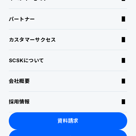
パートナー
連携ソリューション
経営課題別オファリング
よくあるご質問
カスタマーサクセス
サポートサービス
コラム
SCSKについて
特集記事
会社概要
ニュース・トピックス
採用情報
製品関連動画
資料請求