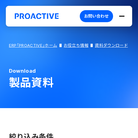
お問い合わせ
ERP「PROACTIVE」ホーム
お役立ち情報
資料ダウンロード
Download
PROACTIVEとは
製品資料
特長・選ばれる理由
プロダクト
ブランドコア
機能
オファリング
絞り込み条件
PROACTIVE AI
業務特化型オファリング
お役立ち情報