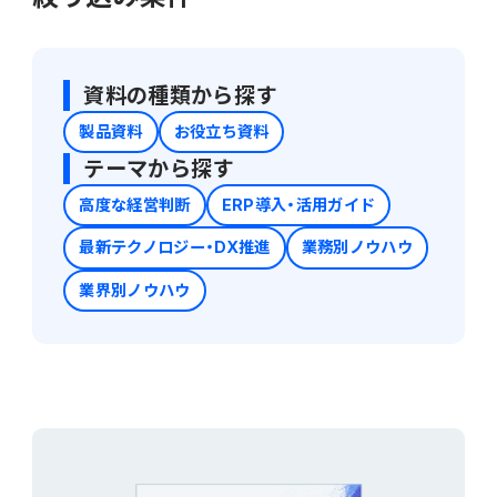
会計
財務会計
ATWILL Platform
資料ダウンロード
会計
PROACTIVE Finance
資料の種類から探す
管理会計
製品資料
お役立ち資料
人事・給与
PROACTIVE People
よくあるご質問
テーマから探す
債権管理
販売管理
高度な経営判断
ERP導入・活用ガイド
PROACTIVE Sales
コラム
債務管理
最新テクノロジー・DX推進
業務別ノウハウ
生産管理
PROACTIVE Production
業界別ノウハウ
特集記事
手形管理
業界特化型オファリング
固定資産管理
ニュース・トピックス
卸売・商社
PROACTIVE Wholesale & Trade
リース資産管理
製品関連動画
素材・素材加工
PROACTIVE Material Process
経費