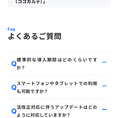
（ココカルテ）」
Faq
よくあるご質問
標準的な導入期間はどのくらいです
か？
導入期間は作業範囲や導入体制により異なりますが、
スマートフォンやタブレットでの利用
会計系をFit to Standard、SaaSでご利用いただく場
も可能ですか？
合は最短で約3ヶ月が目安です。
カスタマイズなどご要件次第で期間は変動いたしま
可能です。経費、承認・人事申請・給与明細閲覧などが
法改正対応に伴うアップデートはどの
すので、詳細はお問い合わせください。
モバイル専用アプリでご利用いただけます。
ように対応していますか？