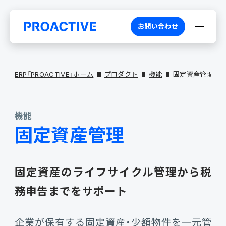
お問い合わせ
ERP「PROACTIVE」ホーム
プロダクト
機能
固定資産管理
機能
PROACTIVEとは
固定資産管理
特長・選ばれる理由
プロダクト
固定資産の
ライフサイクル管理から税
ブランドコア
機能
オファリング
務申告まで
をサポート
企業が保有する固定資産・少額物件を一元管
PROACTIVE AI
業務特化型オファリング
お役立ち情報