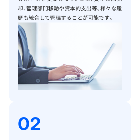
販売管理
却、管理部門移動や資本的支出等、様々な履
歴も統合して管理することが可能です。
販売・購買・在庫管理
建設業向け基幹業務システム
生産管理
生産管理
MES
Fit to Standard
Best Practice