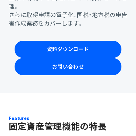
会計
理。
財務会計
さらに取得申請の電子化、国税・地方税の申告
ATWILL Platform
資料ダウンロード
会計
PROACTIVE Finance
書作成業務をカバーします。
管理会計
人事・給与
PROACTIVE People
よくあるご質問
債権管理
資料ダウンロード
販売管理
PROACTIVE Sales
コラム
債務管理
お問い合わせ
生産管理
PROACTIVE Production
特集記事
手形管理
業界特化型オファリング
固定資産管理
ニュース・トピックス
卸売・商社
PROACTIVE Wholesale & Trade
リース資産管理
Features
製品関連動画
固定資産管理機能の特長
素材・素材加工
PROACTIVE Material Process
経費