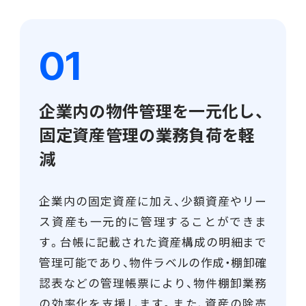
電機・機械
CO₂排出量算定
PROACTIVE Electrical Machinery
「CO×COカルテ（ココカルテ）」
建設
PROACTIVE Construction
人事・給与
企業内の物件管理を一元化し、
経営課題別オファリング
人事
固定資産管理の業務負荷を軽
給与
減
個人番号管理
企業内の固定資産に加え、少額資産やリー
ス資産も一元的に管理することができま
給与明細閲覧
す。台帳に記載された資産構成の明細まで
健康経営支援サービス
管理可能であり、物件ラベルの作成・棚卸確
「Uwell（ユーウェル）」
認表などの管理帳票により、物件棚卸業務
の効率化を支援します。また、資産の除売