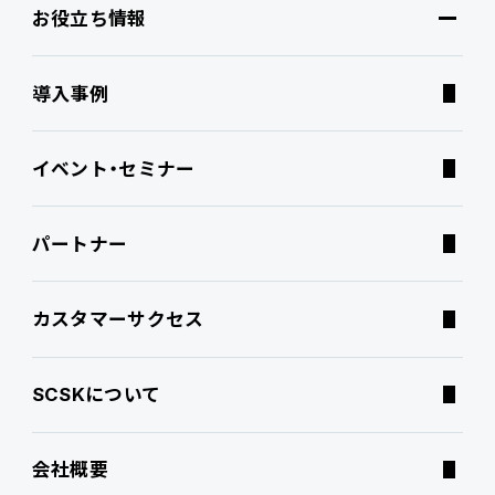
お役立ち情報
ブランドコア
機能
オファリング
導入事例
PROACTIVE AI
Fit to Standard
業務特化型オファリング
お役立ち情報
イベント・セミナー
ATWILL Platform
Best Practice
業界特化型オファリング
資料ダウンロード
パートナー
連携ソリューション
経営課題別オファリング
よくあるご質問
カスタマーサクセス
サポートサービス
コラム
SCSKについて
特集記事
会社概要
ニュース・トピックス