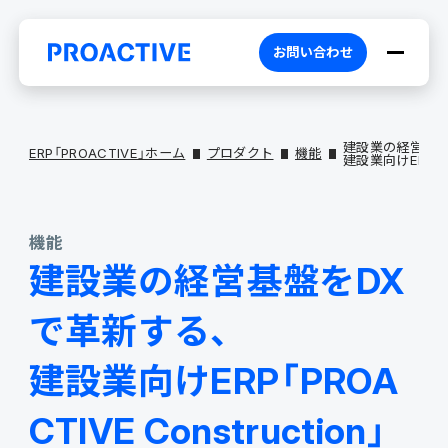
お問い合わせ
建設業の経営基盤
ERP「PROACTIVE」ホーム
プロダクト
機能
建設業向けERP「PRO
PROACTIVEとは
機能
建設業の経営基盤をDX
特長・選ばれる理由
プロダクト
で革新する、
建設業向けERP「PROA
ブランドコア
機能
オファリング
CTIVE Construction」
PROACTIVE AI
業務特化型オファリング
お役立ち情報