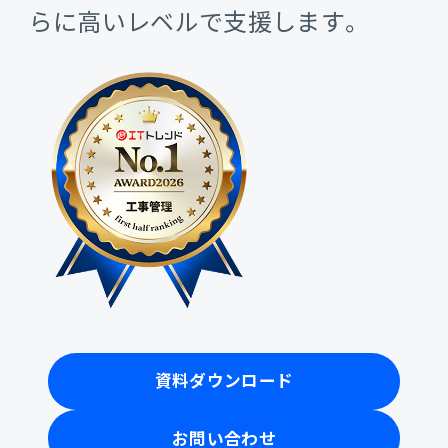
販売管理
らに高いレベルで支援します。
販売・購買・在庫管理
建設業向け基幹業務システム
生産管理
生産管理
MES
Fit to Standard
資料ダウンロード
Best Practice
お問い合わせ