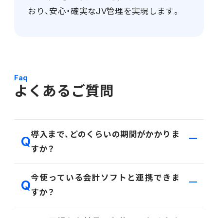
おり、安心・確実なJV管理を実現します。
Faq
よくあるご質問
導入まで、どのくらいの期間がかかりま
すか？
貴社の規模や導入範囲により異なりますが、標準的な
今使っている会計ソフトと連携できま
モデルで最短6ヶ月〜を想定しております。詳細なス
すか？
ケジュールはヒアリングの上、ご提案いたします。
はい、主要な会計ソフトとの連携実績が多数ございま