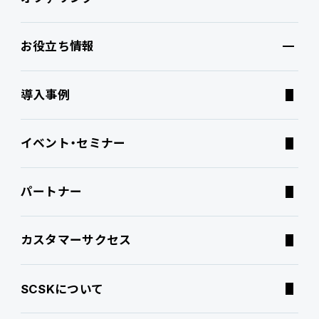
お役立ち情報
ブランドコア
機能
オファリング
導入事例
PROACTIVE AI
Fit to Standard
業務特化型オファリング
お役立ち情報
イベント・セミナー
ATWILL Platform
Best Practice
業界特化型オファリング
資料ダウンロード
パートナー
連携ソリューション
経営課題別オファリング
よくあるご質問
カスタマーサクセス
サポートサービス
コラム
SCSKについて
特集記事