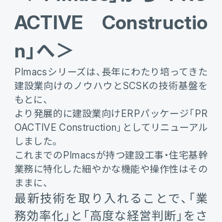
ACTIVE Constructio
電機・機械
CO₂排出量算定
PROACTIVE Electrical Machinery
「CO×COカルテ（ココカルテ）」
n」へ＞
建設
PROACTIVE Construction
人事・給与
PImacsシリーズは、長年にわたり培ってきた
経営課題別オファリング
人事
建設業向けのノウハウとSCSKの技術基盤を
もとに、
給与
より発展的に建設業向けERPパッケージ「PR
OACTIVE Construction」としてリニューアル
個人番号管理
しました。
これまでのPImacsが持つ建設工事・住宅基幹
給与明細閲覧
業務に特化した細やかな機能や操作性はその
ままに、
健康経営支援サービス
最新技術を取り入れることで、「業
「Uwell（ユーウェル）」
務効率化」と「高度な経営判断」をさ