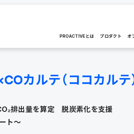
PROACTIVEとは
プロダクト
オ
定「CO×COカルテ（ココカルテ）」
O×COカルテ（ココカル
でCO₂排出量を算定 脱炭素化を支援
ート～