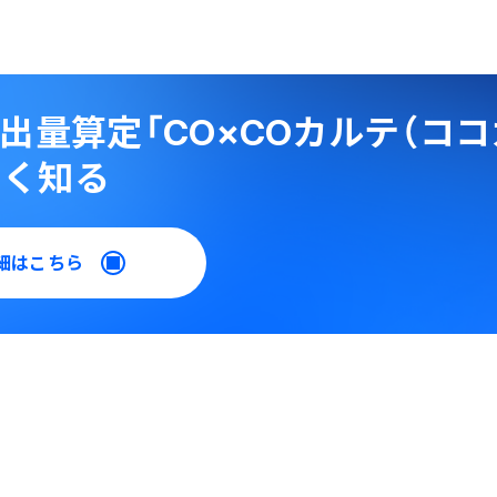
排出量算定「CO×COカルテ（ココ
しく知る
細はこちら