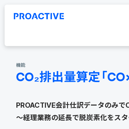
ERP「PROACTIVE」ホーム
プロダクト
機能
CO₂排出量算
機能
CO₂排出量算定「C
PROACTIVE会計仕訳データのみ
～経理業務の延長で脱炭素化をスタ