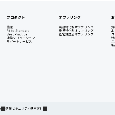
プロダクト
オファリング
お
機能
業務特化型オファリング
資
Fit to Standard
業界特化型オファリング
よ
Best Practice
経営課題別オファリング
コ
連携ソリューション
特
サポートサービス
ニ
製
み
情報セキュリティ基本方針