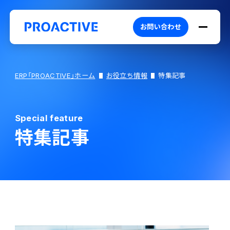
お問い合わせ
ERP「PROACTIVE」ホーム
お役立ち情報
特集記事
Special feature
PROACTIVEとは
特集記事
特長・選ばれる理由
プロダクト
ブランドコア
機能
オファリング
PROACTIVE AI
業務特化型オファリング
お役立ち情報