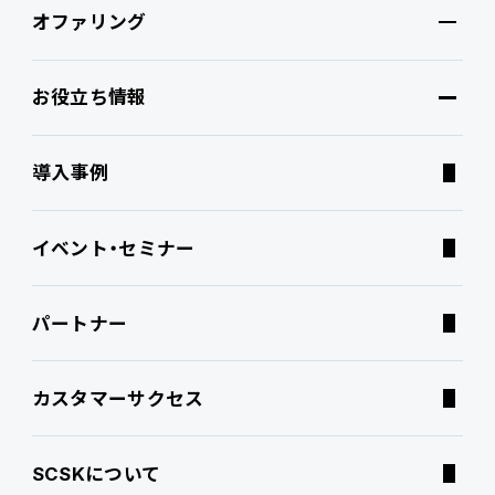
オファリング
特長・選ばれる理由
プロダクト
お役立ち情報
ブランドコア
機能
オファリング
導入事例
PROACTIVE AI
Fit to Standard
業務特化型オファリング
お役立ち情報
イベント・セミナー
ATWILL Platform
Best Practice
業界特化型オファリング
資料ダウンロード
パートナー
連携ソリューション
経営課題別オファリング
よくあるご質問
カスタマーサクセス
サポートサービス
コラム
SCSKについて
特集記事