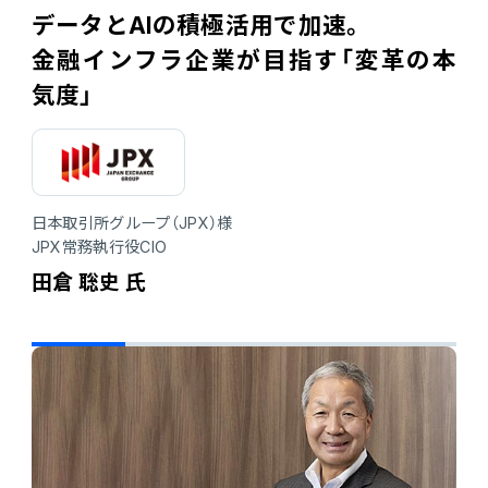
データとAIの積極活用で加速。
連携ソリューション
金融インフラ企業が目指す「変革の本
気度」
サポートサービス
日本取引所グループ（JPX）様
JPX常務執行役CIO
田倉 聡史 氏