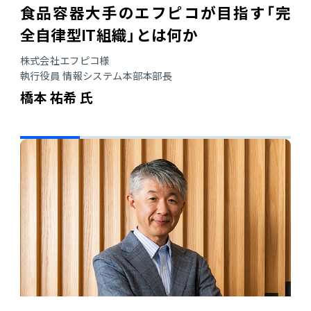
販売管理
食品容器大手のエフピコが目指す「完
全自律型IT組織」とは何か
販売・購買・在庫管理
株式会社エフピコ様
執行役員 情報システム本部本部長
建設業向け基幹業務システム
橋本 祐希 氏
生産管理
生産管理
MES
Fit to Standard
Best Practice