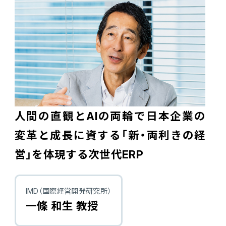
会計
財務会計
ATWILL Platform
資料ダウンロード
会計
PROACTIVE Finance
管理会計
人事・給与
PROACTIVE People
よくあるご質問
債権管理
販売管理
PROACTIVE Sales
コラム
債務管理
人間の直観とAIの両輪で日本企業の
生産管理
PROACTIVE Production
変革と成長に資する「新・両利きの経
特集記事
手形管理
業界特化型オファリング
営」を体現する次世代ERP
固定資産管理
ニュース・トピックス
卸売・商社
PROACTIVE Wholesale & Trade
IMD（国際経営開発研究所）
リース資産管理
製品関連動画
一條 和生 教授
素材・素材加工
PROACTIVE Material Process
経費