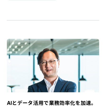
電機・機械
CO₂排出量算定
PROACTIVE Electrical Machinery
「CO×COカルテ（ココカルテ）」
建設
PROACTIVE Construction
人事・給与
経営課題別オファリング
人事
給与
個人番号管理
給与明細閲覧
健康経営支援サービス
「Uwell（ユーウェル）」
AIとデータ活用で業務効率化を加速。