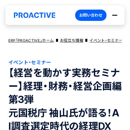
お問い合わせ
ERP「PROACTIVE」ホーム
お役立ち情報
イベント・セミナー
イベント・セミナー
PROACTIVEとは
【経営を動かす実務セミナ
ー】経理・財務・経営企画編
特長・選ばれる理由
プロダクト
第3弾
ブランドコア
機能
オファリング
元国税庁 袖山氏が語る！A
I調査選定時代の経理DX
PROACTIVE AI
業務特化型オファリング
お役立ち情報