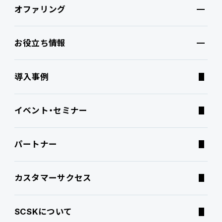
オファリング
特長・選ばれる理由
プロダクト
お役立ち情報
ブランドコア
機能
オファリング
導入事例
PROACTIVE AI
Fit to Standard
業務特化型オファリング
お役立ち情報
イベント・セミナー
ATWILL Platform
Best Practice
業界特化型オファリング
資料ダウンロード
パートナー
連携ソリューション
経営課題別オファリング
よくあるご質問
カスタマーサクセス
サポートサービス
コラム
SCSKについて
特集記事