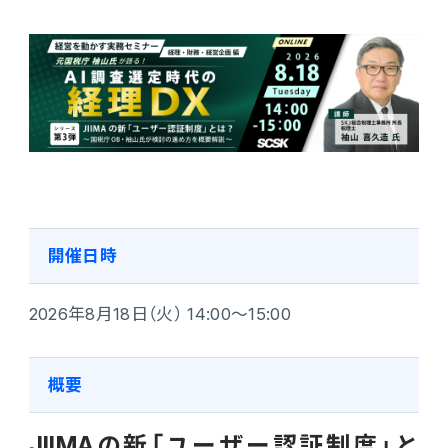
電機・機械
CO₂排出量算定
PROACTIVE Electrical Machinery
「CO×COカルテ（ココカルテ）」
建設
PROACTIVE Construction
人事・給与
経営課題別オファリング
人事
給与
開催日時
個人番号管理
2026年8月18日（火） 14:00～15:00
給与明細閲覧
健康経営支援サービス
概要
「Uwell（ユーウェル）」
JIIMAの新「ユーザー認証制度」と