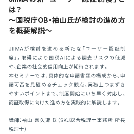
販売管理
は？
販売・購買・在庫管理
～国税庁OB・袖山氏が検討の進め方
を概要解説～
建設業向け基幹業務システム
JIIMAが検討を進める新たな「ユーザー認証制
生産管理
度」。取得により国税AIによる調査リスクの低減
や、企業の社会的信用向上が期待されます。
生産管理
本セミナーでは、具体的な申請書類の構成から、申
請可否を見極めるチェック観点、実務上つまずき
MES
やすいポイントまで、制度開始にいち早く対応し、
認証取得に向けた進め方を実践的に解説します。
Fit to Standard
講師：袖山 喜久造 氏（SKJ総合税理士事務所 所長
Best Practice
税理士）