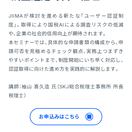
会計
財務会計
JIIMAが検討を進める新たな「ユーザー認証制
ATWILL Platform
資料ダウンロード
会計
PROACTIVE Finance
度」。取得により国税AIによる調査リスクの低減
管理会計
や、企業の社会的信用向上が期待されます。
人事・給与
PROACTIVE People
よくあるご質問
本セミナーでは、具体的な申請書類の構成から、申
債権管理
請可否を見極めるチェック観点、実務上つまずき
販売管理
PROACTIVE Sales
コラム
やすいポイントまで、制度開始にいち早く対応し、
債務管理
認証取得に向けた進め方を実践的に解説します。
生産管理
PROACTIVE Production
特集記事
手形管理
講師：袖山 喜久造 氏（SKJ総合税理士事務所 所長
業界特化型オファリング
税理士）
固定資産管理
ニュース・トピックス
卸売・商社
PROACTIVE Wholesale & Trade
リース資産管理
お申込みはこちら
製品関連動画
素材・素材加工
PROACTIVE Material Process
経費