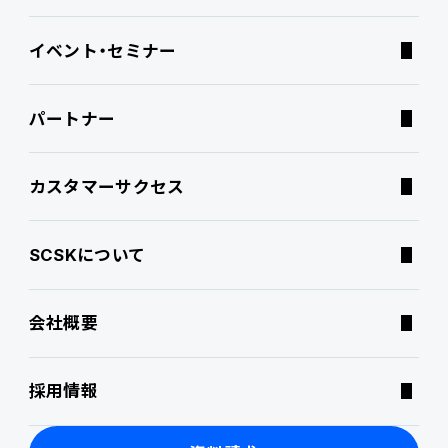
イベント・セミナー
ATWILL Platform
Best Practice
業界特化型オファリング
資料ダウンロード
パートナー
連携ソリューション
経営課題別オファリング
よくあるご質問
カスタマーサクセス
サポートサービス
コラム
SCSKについて
特集記事
会社概要
ニュース・トピックス
採用情報
製品関連動画