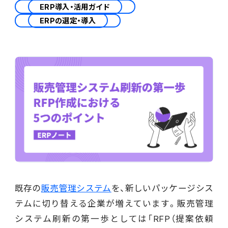
会計
ERP導入・活用ガイド
ERPの選定・導入
財務会計
ATWILL Platform
資料ダウンロード
会計
PROACTIVE Finance
管理会計
人事・給与
PROACTIVE People
よくあるご質問
債権管理
販売管理
PROACTIVE Sales
コラム
債務管理
生産管理
PROACTIVE Production
特集記事
手形管理
業界特化型オファリング
固定資産管理
ニュース・トピックス
既存の
販売管理システム
を、新しいパッケージシス
卸売・商社
PROACTIVE Wholesale & Trade
リース資産管理
テムに切り替える企業が増えています。販売管理
製品関連動画
システム刷新の第一歩としては「RFP（提案依頼
素材・素材加工
PROACTIVE Material Process
経費