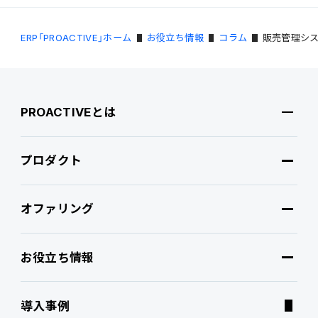
ERP「PROACTIVE」ホーム
お役立ち情報
コラム
販売管理シス
PROACTIVEとは
プロダクト
PROACTIVEとは
オファリング
特長・選ばれる理由
プロダクト
お役立ち情報
ブランドコア
機能
オファリング
導入事例
PROACTIVE AI
Fit to Standard
業務特化型オファリング
お役立ち情報