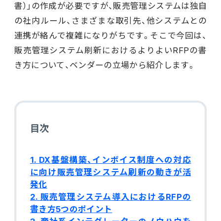
書）」の作成が必要ですが、販売管理システムは独自
電機・機械
の社内ルール、さまざまな取引先、他システムとの
CO₂排出量算定
PROACTIVE Electrical Machinery
「CO×COカルテ（ココカルテ）」
連携が絡んで複雑になりがちです。そこで今回は、
建設
販売管理システム刷新におけるよりよいRFPの書
PROACTIVE Construction
人事・給与
き方について、ベンダーの立場から紹介します。
経営課題別オファリング
人事
給与
目次
個人番号管理
1. DX基盤構築、インボイス制度への対応
給与明細閲覧
に向け販売管理システム刷新の動きが活
発化
健康経営支援サービス
2. 販売管理システム導入におけるRFPの
「Uwell（ユーウェル）」
書き方5つのポイント