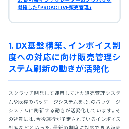
3. 商社系インテグレーターのノウハウを
販売管理
凝縮した「PROACTIVE販売管理」
販売・購買・在庫管理
建設業向け基幹業務システム
1. DX基盤構築、インボイス制
生産管理
度への対応に向け販売管理シ
生産管理
ステム刷新の動きが活発化
MES
スクラッチ開発して運用してきた販売管理システ
Fit to Standard
ムや既存のパッケージシステムを、別のパッケージ
システムに刷新する動きが活発化しています。そ
の背景には、今後施行が予定されているインボイス
Best Practice
制度などといった、最新の制度に対応できる販売