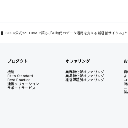
SCSK公式YouTubeで語る、「AI時代のデータ活用を支える新経営サイクル」とは
プロダクト
オファリング
お
機能
業務特化型オファリング
資
Fit to Standard
業界特化型オファリング
よ
Best Practice
経営課題別オファリング
コ
連携ソリューション
特
サポートサービス
ニ
製