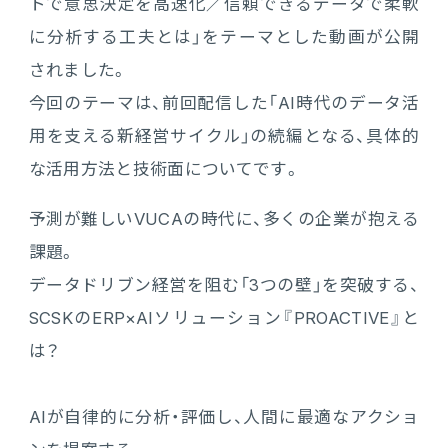
トで意思決定を高速化／信頼できるデータで柔軟
に分析する工夫とは」をテーマとした動画が公開
電機・機械
CO₂排出量算定
PROACTIVE Electrical Machinery
「CO×COカルテ（ココカルテ）」
されました。
建設
PROACTIVE Construction
今回のテーマは、前回配信した「AI時代のデータ活
人事・給与
用を支える新経営サイクル」の続編となる、具体的
経営課題別オファリング
人事
な活用方法と技術面についてです。
予測が難しいVUCAの時代に、多くの企業が抱える
給与
課題。
個人番号管理
データドリブン経営を阻む「3つの壁」を突破する、
SCSKのERP×AIソリューション『PROACTIVE』と
給与明細閲覧
は？
健康経営支援サービス
「Uwell（ユーウェル）」
AIが自律的に分析・評価し、人間に最適なアクショ