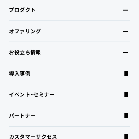
プロダクト
PROACTIVEとは
オファリング
特長・選ばれる理由
プロダクト
お役立ち情報
ブランドコア
機能
オファリング
導入事例
PROACTIVE AI
Fit to Standard
業務特化型オファリング
お役立ち情報
イベント・セミナー
ATWILL Platform
Best Practice
業界特化型オファリング
資料ダウンロード
パートナー
連携ソリューション
経営課題別オファリング
よくあるご質問
カスタマーサクセス
サポートサービス
コラム