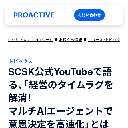
お問い合わせ
ERP「PROACTIVE」ホーム
お役立ち情報
ニュース・トピックス
トピックス
PROACTIVEとは
SCSK公式YouTubeで語
る、「経営のタイムラグを
特長・選ばれる理由
プロダクト
解消！
ブランドコア
機能
オファリング
マルチAIエージェントで
意思決定を高速化」とは
PROACTIVE AI
業務特化型オファリング
お役立ち情報