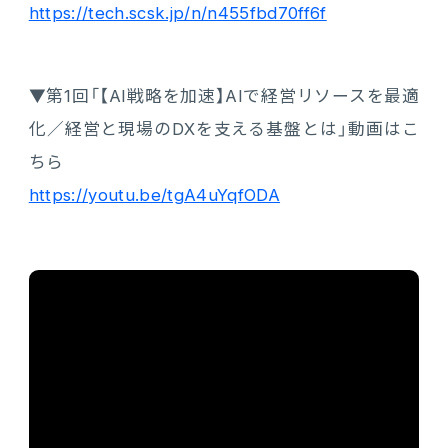
https://tech.scsk.jp/n/n455fbd70ff6f
▼第1回「【AI戦略を加速】AIで経営リソースを最適
化／経営と現場のDXを支える基盤とは」動画はこ
ちら
https://youtu.be/tgA4uYqfODA