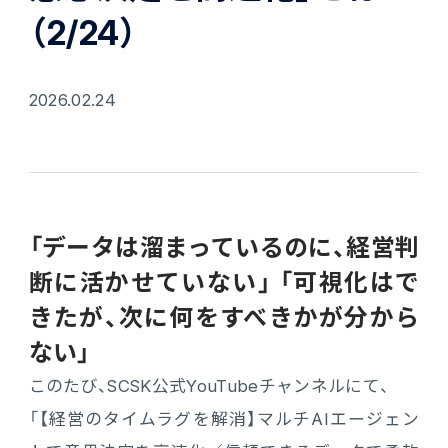
会計
（2/24）
財務会計
ATWILL Platform
資料ダウンロード
会計
PROACTIVE Finance
2026.02.24
管理会計
人事・給与
PROACTIVE People
よくあるご質問
債権管理
販売管理
PROACTIVE Sales
コラム
債務管理
生産管理
「データは溜まっているのに、経営判
PROACTIVE Production
特集記事
手形管理
断に活かせていない」 「可視化はで
業界特化型オファリング
きたが、次に何をすべきかが分から
固定資産管理
ニュース・トピックス
ない」
卸売・商社
PROACTIVE Wholesale & Trade
このたび、SCSK公式YouTubeチャンネルにて、
リース資産管理
製品関連動画
「【経営のタイムラグを解消】マルチAIエージェン
素材・素材加工
PROACTIVE Material Process
経費