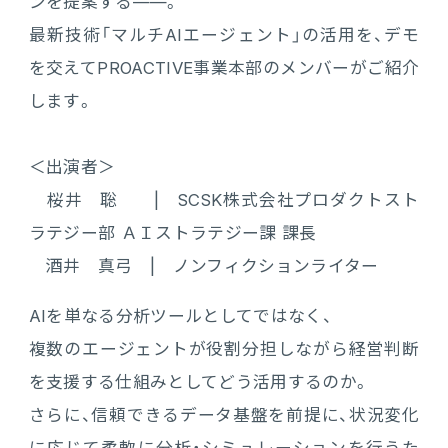
ンを提案する——。
販売管理
最新技術「マルチAIエージェント」の活用を、デモ
販売・購買・在庫管理
を交えてPROACTIVE事業本部のメンバーがご紹介
します。
建設業向け基幹業務システム
＜出演者＞
生産管理
桜井 聡 | SCSK株式会社プロダクトスト
生産管理
ラテジー部 ＡＩストラテジー課 課長
酒井 真弓 | ノンフィクションライター
MES
AIを単なる分析ツールとしてではなく、
Fit to Standard
複数のエージェントが役割分担しながら経営判断
を支援する仕組みとしてどう活用するのか。
さらに、信頼できるデータ基盤を前提に、状況変化
Best Practice
に応じて柔軟に分析・シミュレーションを行うた