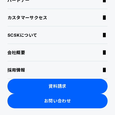
パートナー
連携ソリューション
経営課題別オファリング
よくあるご質問
カスタマーサクセス
サポートサービス
コラム
SCSKについて
特集記事
会社概要
ニュース・トピックス
採用情報
製品関連動画
資料請求
お問い合わせ