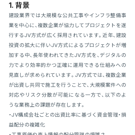
1. 背景
販売管理
建設業界では大規模な公共工事やインフラ整備事
販売・購買・在庫管理
業を中心に、複数企業が協力してプロジェクトを遂
建設業向け基幹業務システム
行するJV方式が広く採用されています。近年、建設
投資の拡大に伴いJV方式によるプロジェクトが増
加する中、長年使われてきたJV方式を、デジタルの
生産管理
力でより効率的かつ正確に運用できる仕組みへの
生産管理
見直しが求められています。JV方式では、複数企業
が出資し共同で施工を行うことで、大規模案件への
MES
対応やリスク分散が可能になる一方で、以下のよ
Fit to Standard
うな業務上の課題が存在します。
・JV構成会社ごとの出資比率に基づく資金管理・損
益配分の複雑化
Best Practice
・工事原価や売上情報の配分管理の煩雑さ