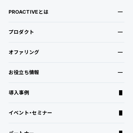
PROACTIVEとは
プロダクト
PROACTIVEとは
オファリング
特長・選ばれる理由
プロダクト
お役立ち情報
ブランドコア
機能
オファリング
導入事例
PROACTIVE AI
Fit to Standard
業務特化型オファリング
お役立ち情報
イベント・セミナー
ATWILL Platform
Best Practice
業界特化型オファリング
資料ダウンロード