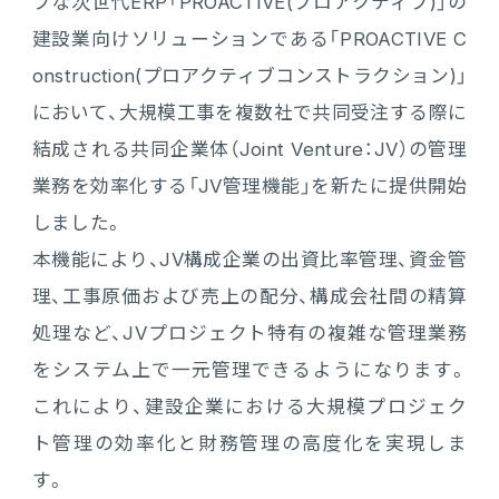
ブな次世代ERP「PROACTIVE(プロアクティブ)」の
建設業向けソリューションである「PROACTIVE C
電機・機械
CO₂排出量算定
PROACTIVE Electrical Machinery
「CO×COカルテ（ココカルテ）」
onstruction(プロアクティブコンストラクション)」
建設
において、大規模工事を複数社で共同受注する際に
PROACTIVE Construction
人事・給与
結成される共同企業体（Joint Venture：JV）の管理
経営課題別オファリング
人事
業務を効率化する「JV管理機能」を新たに提供開始
しました。
給与
本機能により、JV構成企業の出資比率管理、資金管
理、工事原価および売上の配分、構成会社間の精算
個人番号管理
処理など、JVプロジェクト特有の複雑な管理業務
をシステム上で一元管理できるようになります。
給与明細閲覧
これにより、建設企業における大規模プロジェク
健康経営支援サービス
ト管理の効率化と財務管理の高度化を実現しま
「Uwell（ユーウェル）」
す。