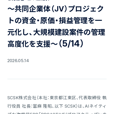
会計
～共同企業体（JV）プロジェク
財務会計
ATWILL Platform
資料ダウンロード
会計
PROACTIVE Finance
トの資金・原価・損益管理を一
管理会計
元化し、大規模建設案件の管理
人事・給与
PROACTIVE People
よくあるご質問
債権管理
（5/14）
高度化を支援～
販売管理
PROACTIVE Sales
コラム
債務管理
2026.05.14
生産管理
PROACTIVE Production
特集記事
手形管理
業界特化型オファリング
固定資産管理
ニュース・トピックス
卸売・商社
PROACTIVE Wholesale & Trade
SCSK株式会社（本社：東京都江東区、代表取締役 執
リース資産管理
製品関連動画
行役員 社長：當麻 隆昭、以下 SCSK）は、AIネイティ
素材・素材加工
PROACTIVE Material Process
経費