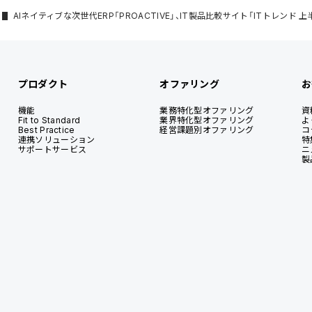
AIネイティブな次世代ERP「PROACTIVE」、IT製品比較サイト「ITトレンド 
プロダクト
オファリング
お
機能
業務特化型オファリング
資
Fit to Standard
業界特化型オファリング
よ
Best Practice
経営課題別オファリング
コ
連携ソリューション
特
サポートサービス
ニ
製