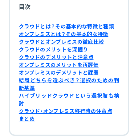
販売管理
目次
販売・購買・在庫管理
クラウドとは？その基本的な特徴と種類
オンプレミスとは？その基本的な特徴
建設業向け基幹業務システム
クラウドとオンプレミスの徹底比較
クラウドのメリットを深掘り
生産管理
クラウドのデメリットと注意点
オンプレミスのメリットを再評価
生産管理
オンプレミスのデメリットと課題
結局どちらを選ぶべき？選択のための判
MES
断基準
ハイブリッドクラウドという選択肢も検
討
Fit to Standard
クラウド・オンプレミス移行時の注意点
まとめ
Best Practice