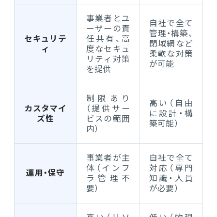
事業者とユ
自社で全て
ーザーの責
管理・構築、
セキュリテ
任共有、高
閉域網など
ィ
度なセキュ
柔軟な対策
リティ対策
が可能
を提供
制限あり
高い（自由
カスタマイ
（提供サー
に設計・構
ズ性
ビスの範囲
築可能）
内）
事業者が主
自社で全て
体（インフ
対応（専門
運用・保守
ラ管理不
知識・人員
要）
が必要）