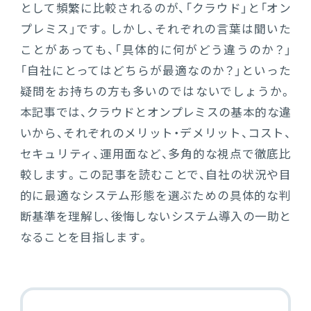
として頻繁に比較されるのが、「クラウド」と「オン
電機・機械
プレミス」です。しかし、それぞれの言葉は聞いた
CO₂排出量算定
PROACTIVE Electrical Machinery
「CO×COカルテ（ココカルテ）」
ことがあっても、「具体的に何がどう違うのか？」
建設
「自社にとってはどちらが最適なのか？」といった
PROACTIVE Construction
人事・給与
疑問をお持ちの方も多いのではないでしょうか。
経営課題別オファリング
本記事では、クラウドとオンプレミスの基本的な違
人事
いから、それぞれのメリット・デメリット、コスト、
セキュリティ、運用面など、多角的な視点で徹底比
給与
較します。この記事を読むことで、自社の状況や目
個人番号管理
的に最適なシステム形態を選ぶための具体的な判
断基準を理解し、後悔しないシステム導入の一助と
給与明細閲覧
なることを目指します。
健康経営支援サービス
「Uwell（ユーウェル）」