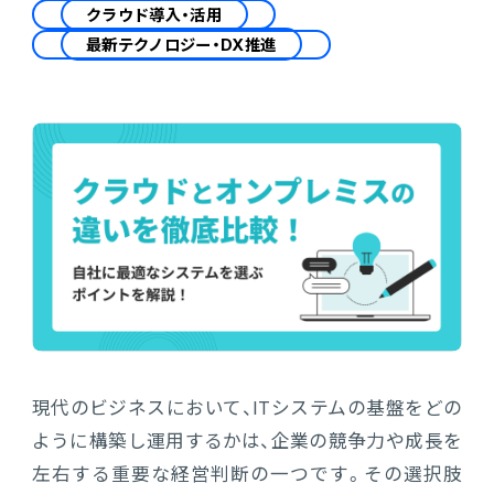
会計
クラウド導入・活用
最新テクノロジー・DX推進
財務会計
ATWILL Platform
資料ダウンロード
会計
PROACTIVE Finance
管理会計
人事・給与
PROACTIVE People
よくあるご質問
債権管理
販売管理
PROACTIVE Sales
コラム
債務管理
生産管理
PROACTIVE Production
特集記事
手形管理
業界特化型オファリング
固定資産管理
ニュース・トピックス
現代のビジネスにおいて、ITシステムの基盤をどの
卸売・商社
PROACTIVE Wholesale & Trade
リース資産管理
ように構築し運用するかは、企業の競争力や成長を
製品関連動画
左右する重要な経営判断の一つです。その選択肢
素材・素材加工
PROACTIVE Material Process
経費