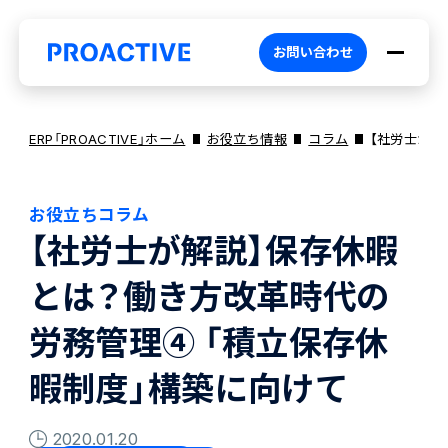
お問い合わせ
ERP「PROACTIVE」ホーム
お役立ち情報
コラム
【社労士が解
お役立ちコラム
PROACTIVEとは
【社労士が解説】保存休暇
とは？働き方改革時代の
特長・選ばれる理由
プロダクト
労務管理④ 「積立保存休
ブランドコア
機能
オファリング
暇制度」構築に向けて
2020.01.20
PROACTIVE AI
業務特化型オファリング
お役立ち情報