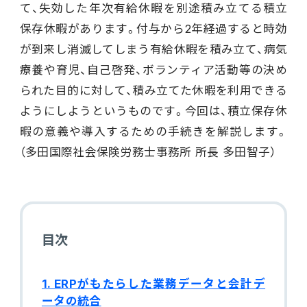
て、失効した年次有給休暇を別途積み立てる積立
電機・機械
保存休暇があります。付与から2年経過すると時効
CO₂排出量算定
PROACTIVE Electrical Machinery
「CO×COカルテ（ココカルテ）」
が到来し消滅してしまう有給休暇を積み立て、病気
建設
療養や育児、自己啓発、ボランティア活動等の決め
PROACTIVE Construction
人事・給与
られた目的に対して、積み立てた休暇を利用できる
経営課題別オファリング
ようにしようというものです。今回は、積立保存休
人事
暇の意義や導入するための手続きを解説します。
（多田国際社会保険労務士事務所 所長 多田智子）
給与
個人番号管理
給与明細閲覧
目次
健康経営支援サービス
「Uwell（ユーウェル）」
1. ERPがもたらした業務データと会計デ
ータの統合