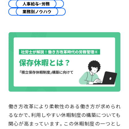
会計
人事給与・労務
業務別ノウハウ
財務会計
ATWILL Platform
資料ダウンロード
会計
PROACTIVE Finance
管理会計
人事・給与
PROACTIVE People
よくあるご質問
債権管理
販売管理
PROACTIVE Sales
コラム
債務管理
生産管理
PROACTIVE Production
特集記事
手形管理
業界特化型オファリング
固定資産管理
ニュース・トピックス
働き方改革により柔軟性のある働き方が求められ
卸売・商社
PROACTIVE Wholesale & Trade
リース資産管理
るなかで、利用しやすい休暇制度の構築についても
製品関連動画
関心が高まっています。この休暇制度の一つとし
素材・素材加工
PROACTIVE Material Process
経費