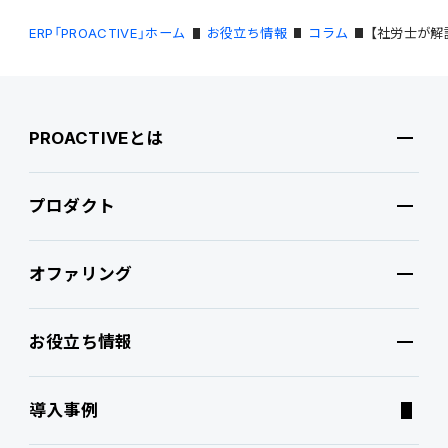
ERP「PROACTIVE」ホーム
お役立ち情報
コラム
【社労士が解
PROACTIVEとは
プロダクト
PROACTIVEとは
オファリング
特長・選ばれる理由
プロダクト
お役立ち情報
ブランドコア
機能
オファリング
導入事例
PROACTIVE AI
Fit to Standard
業務特化型オファリング
お役立ち情報