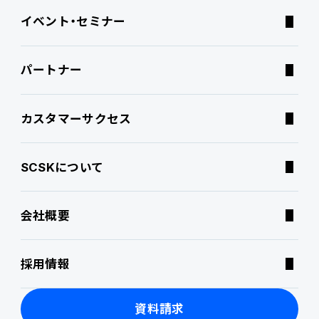
イベント・セミナー
ATWILL Platform
Best Practice
業界特化型オファリング
資料ダウンロード
パートナー
連携ソリューション
経営課題別オファリング
よくあるご質問
カスタマーサクセス
サポートサービス
コラム
SCSKについて
特集記事
会社概要
ニュース・トピックス
採用情報
製品関連動画
資料請求