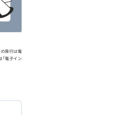
書の発行は電
は「電子イン