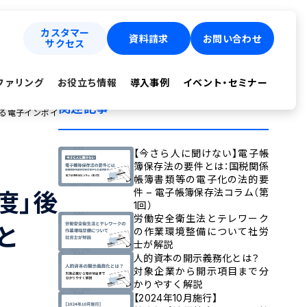
カスタマー
資料請求
お問い合わせ
サクセス
ファリング
お役立ち情報
導入事例
イベント・セミナー
関連記事
ける電子インボイ
【今さら人に聞けない】電子帳
簿保存法の要件とは：国税関係
帳簿書類等の電子化の法的要
件 – 電子帳簿保存法コラム（第
度」後
1回）
労働安全衛生法とテレワーク
と
の作業環境整備について社労
士が解説
人的資本の開示義務化とは？
対象企業から開示項目まで分
かりやすく解説
【2024年10月施行】