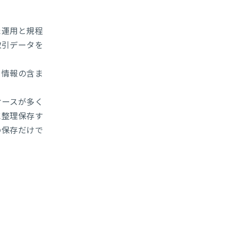
た運用と規程
取引データを
引情報の含ま
ケースが多く
に整理保存す
の保存だけで