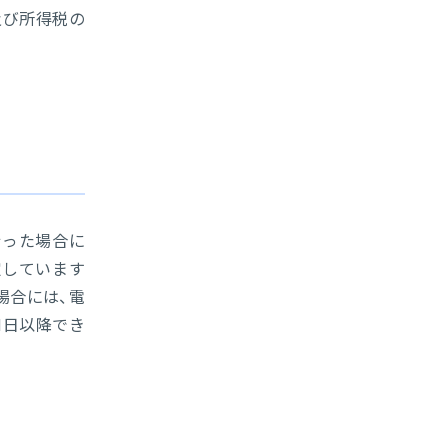
及び所得税の
行った場合に
定しています
場合には、電
1日以降でき