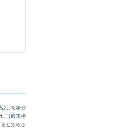
授受した場合
は、当該適格
あると定めら