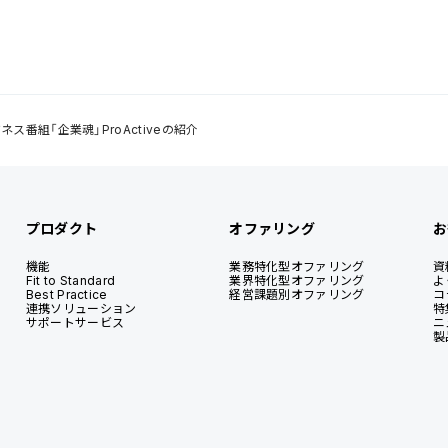
ネス番組「企業魂」ProActiveの紹介
プロダクト
オファリング
お
機能
業務特化型オファリング
資
Fit to Standard
業界特化型オファリング
よ
Best Practice
経営課題別オファリング
コ
連携ソリューション
特
サポートサービス
ニ
製