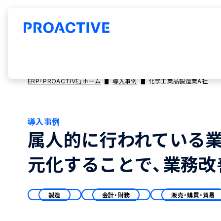
ERP「PROACTIVE」ホーム
導入事例
化学工業品製造業A社
導入事例
属人的に行われている業
元化することで、業務改
製造
会計・財務
販売・購買・貿易