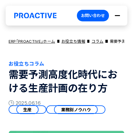
お問い合わせ
ERP「PROACTIVE」ホーム
お役立ち情報
コラム
需要予測高
お役立ちコラム
PROACTIVEとは
需要予測高度化時代にお
ける生産計画の在り方
特長・選ばれる理由
プロダクト
2025.06.16
生産
業務別ノウハウ
ブランドコア
機能
オファリング
PROACTIVE AI
業務特化型オファリング
お役立ち情報