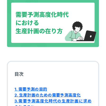
会計
財務会計
ATWILL Platform
資料ダウンロード
会計
PROACTIVE Finance
管理会計
人事・給与
PROACTIVE People
よくあるご質問
債権管理
販売管理
PROACTIVE Sales
コラム
債務管理
生産管理
PROACTIVE Production
特集記事
手形管理
業界特化型オファリング
目次
固定資産管理
ニュース・トピックス
卸売・商社
1. 需要予測の目的
PROACTIVE Wholesale & Trade
リース資産管理
2. 生産計画のための需要予測高度化
製品関連動画
3.需要予測高度化時代の生産計画に求め
素材・素材加工
PROACTIVE Material Process
経費