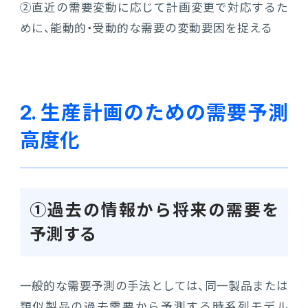
②直近の需要変動に応じて計画変更で対応するた
連携ソリューション
めに、能動的・受動的な需要の変動要因を捉える
サポートサービス
2. 生産計画のための需要予測
高度化
①過去の情報から将来の需要を
予測する
一般的な需要予測の手法としては、同一製品または
類似製品の過去需要から予測する時系列モデル