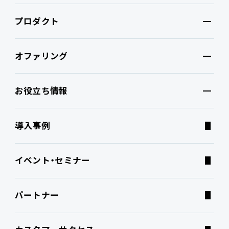
プロダクト
PROACTIVEとは
オファリング
特長・選ばれる理由
プロダクト
お役立ち情報
ブランドコア
機能
オファリング
導入事例
PROACTIVE AI
Fit to Standard
業務特化型オファリング
お役立ち情報
イベント・セミナー
ATWILL Platform
Best Practice
業界特化型オファリング
資料ダウンロード
パートナー
連携ソリューション
経営課題別オファリング
よくあるご質問