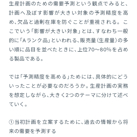
生産計画のための需要予測という観点でみると、
販売管理
計画へ及ぼす影響が大きい対象の予測精度を高
販売・購買・在庫管理
め、欠品と過剰在庫を防ぐことが重視される。 こ
こでいう「影響が大きい対象」とは、すなわち一般
建設業向け基幹業務システム
的に「Aランク品」といわれる、販売量（生産量）の多
い順に品目を並べたときに、上位70～80％を占め
生産管理
る製品である。
生産管理
では「予測精度を高める」ためには、具体的にどう
いったことが必要なのだろうか。生産計画の実務
MES
を想定しながら、大きく2つのテーマに分けて述べ
ていく。
Fit to Standard
①当初計画を立案するために、過去の情報から将
Best Practice
来の需要を予測する