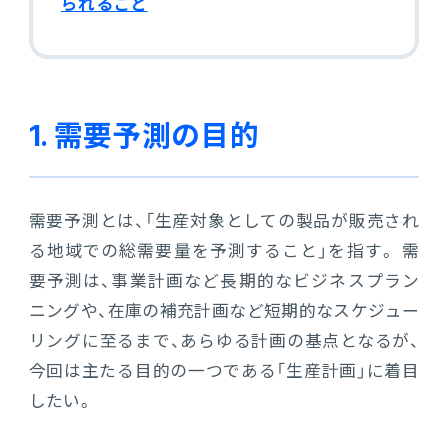
られること
電機・機械
CO₂排出量算定
PROACTIVE Electrical Machinery
「CO×COカルテ（ココカルテ）」
建設
PROACTIVE Construction
人事・給与
1. 需要予測の目的
経営課題別オファリング
人事
需要予測とは、「生産対象としての製品が販売され
給与
る地域での総需要量を予測すること」を指す。 需
個人番号管理
要予測は、事業計画など長期的なビジネスプラン
ニングや、在庫の補充計画など短期的なスケジュー
給与明細閲覧
リングに至るまで、あらゆる計画の基点となるが、
今回は主たる目的の一つである「生産計画」に着目
健康経営支援サービス
したい。
「Uwell（ユーウェル）」