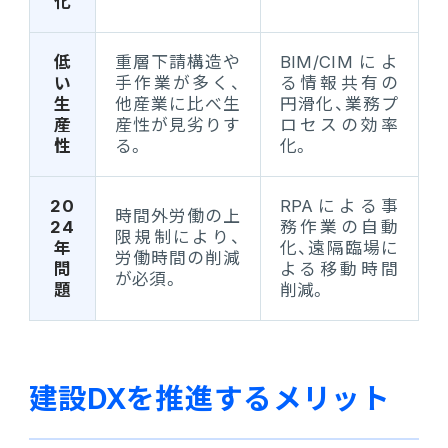
化
低
重層下請構造や
BIM/CIMによ
い
手作業が多く、
る情報共有の
生
他産業に比べ生
円滑化、業務プ
産
産性が見劣りす
ロセスの効率
性
る。
化。
20
RPAによる事
時間外労働の上
24
務作業の自動
限規制により、
年
化、遠隔臨場に
労働時間の削減
問
よる移動時間
が必須。
題
削減。
建設DXを推進するメリット