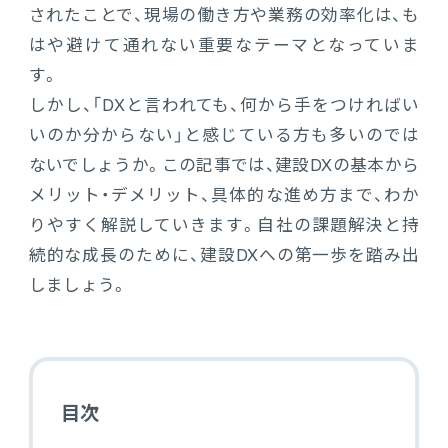
されたことで、現場の働き方や業務の効率化は、も
電機・機械
CO₂排出量算定
はや避けて通れない重要なテーマとなっていま
PROACTIVE Electrical Machinery
「CO×COカルテ（ココカルテ）」
す。
建設
PROACTIVE Construction
しかし、「DXと言われても、何から手をつければい
人事・給与
いのか分からない」と感じている方も多いのでは
経営課題別オファリング
ないでしょうか。この記事では、建設DXの基本から
人事
メリット・デメリット、具体的な進め方まで、わか
給与
りやすく解説していきます。自社の課題解決と持
続的な成長のために、建設DXへの第一歩を踏み出
個人番号管理
しましょう。
給与明細閲覧
健康経営支援サービス
「Uwell（ユーウェル）」
目次