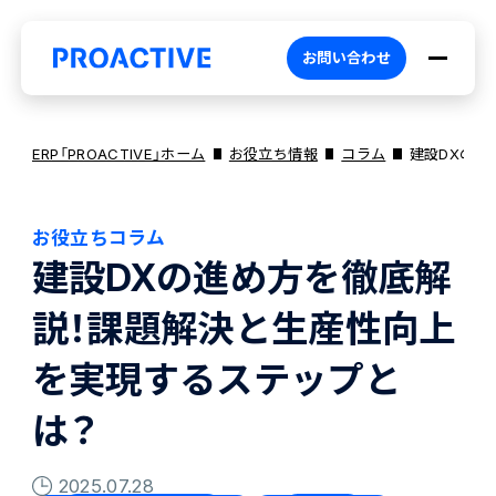
お問い合わせ
ERP「PROACTIVE」ホーム
お役立ち情報
コラム
建設DXの進
お役立ちコラム
PROACTIVEとは
建設DXの進め方を徹底解
説！課題解決と生産性向上
特長・選ばれる理由
プロダクト
を実現するステップと
ブランドコア
機能
オファリング
は？
2025.07.28
PROACTIVE AI
業務特化型オファリング
お役立ち情報