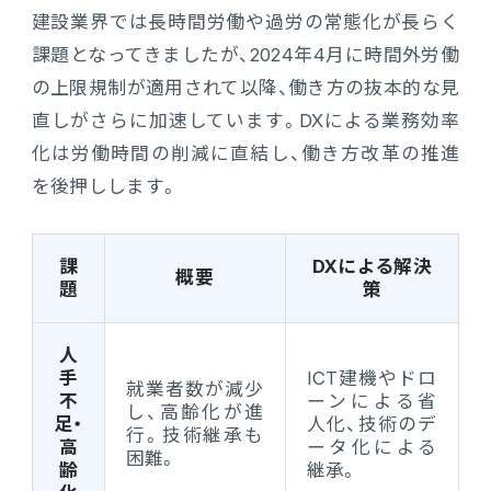
建設業界では長時間労働や過労の常態化が長らく
課題となってきましたが、2024年4月に時間外労働
の上限規制が適用されて以降、働き方の抜本的な見
直しがさらに加速しています。DXによる業務効率
化は労働時間の削減に直結し、働き方改革の推進
を後押しします。
課
DXによる解決
概要
題
策
人
手
ICT建機やドロ
就業者数が減少
不
ーンによる省
し、高齢化が進
足・
人化、技術のデ
行。技術継承も
高
ータ化による
困難。
齢
継承。