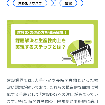
会計
業界別ノウハウ
建設
財務会計
ATWILL Platform
資料ダウンロード
会計
PROACTIVE Finance
管理会計
人事・給与
PROACTIVE People
よくあるご質問
債権管理
販売管理
PROACTIVE Sales
コラム
債務管理
生産管理
PROACTIVE Production
特集記事
手形管理
業界特化型オファリング
固定資産管理
ニュース・トピックス
建設業界では、人手不足や長時間労働といった根
深い課題が続いており、これらの構造的な問題に対
卸売・商社
PROACTIVE Wholesale & Trade
リース資産管理
応する手段として「建設DX」への注目が高まってい
製品関連動画
素材・素材加工
ます。特に、時間外労働の上限規制が本格的に適用
PROACTIVE Material Process
経費