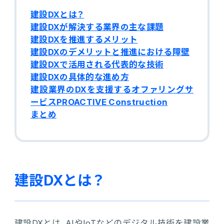
販売管理
建設DXとは？
建設DXが解決する業界の主な課題
販売・購買・在庫管理
建設DXを推進するメリット
建設DXのデメリットと推進における障壁
建設業向け基幹業務システム
建設DXで活用される代表的な技術
建設DXの具体的な進め方
建設業界のDXを支援するオファリングサ
生産管理
ービスPROACTIVE Construction
生産管理
まとめ
MES
Fit to Standard
建設DXとは？
Best Practice
建設DXとは、AIやIoTなどのデジタル技術を建設業