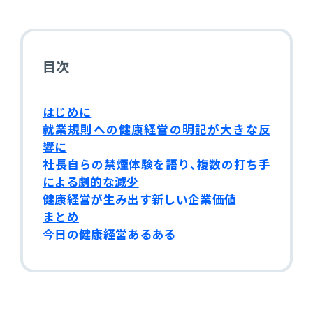
電機・機械
CO₂排出量算定
PROACTIVE Electrical Machinery
「CO×COカルテ（ココカルテ）」
目次
建設
PROACTIVE Construction
人事・給与
はじめに
経営課題別オファリング
人事
就業規則への健康経営の明記が大きな反
響に
給与
社長自らの禁煙体験を語り、複数の打ち手
による劇的な減少
個人番号管理
健康経営が生み出す新しい企業価値
まとめ
今日の健康経営あるある
給与明細閲覧
健康経営支援サービス
「Uwell（ユーウェル）」