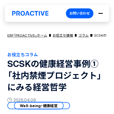
お問い合わせ
ERP「PROACTIVE」ホーム
お役立ち情報
コラム
SCSKの健
お役立ちコラム
PROACTIVEとは
SCSKの健康経営事例①
「社内禁煙プロジェクト」
特長・選ばれる理由
プロダクト
にみる経営哲学
ブランドコア
機能
オファリング
2026.04.09
Well-being・健康経営
PROACTIVE AI
業務特化型オファリング
お役立ち情報