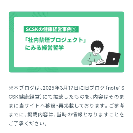
会計
財務会計
ATWILL Platform
資料ダウンロード
会計
PROACTIVE Finance
管理会計
人事・給与
PROACTIVE People
よくあるご質問
債権管理
販売管理
PROACTIVE Sales
コラム
債務管理
生産管理
PROACTIVE Production
特集記事
手形管理
※本ブログは、2025年3月17日に旧ブログ（note：S
業界特化型オファリング
CSK健康経営）にて掲載したものを、内容はそのま
固定資産管理
ニュース・トピックス
まに当サイトへ移設・再掲載しております。ご参考
卸売・商社
PROACTIVE Wholesale & Trade
までに、掲載内容は、当時の情報となりますことを
リース資産管理
製品関連動画
ご了承ください。
素材・素材加工
PROACTIVE Material Process
経費