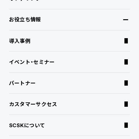
お役立ち情報
ブランドコア
機能
オファリング
導入事例
PROACTIVE AI
Fit to Standard
業務特化型オファリング
お役立ち情報
イベント・セミナー
ATWILL Platform
Best Practice
業界特化型オファリング
資料ダウンロード
パートナー
連携ソリューション
経営課題別オファリング
よくあるご質問
カスタマーサクセス
サポートサービス
コラム
SCSKについて
特集記事