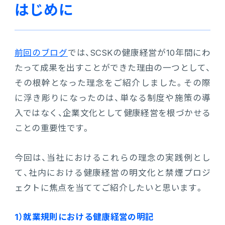
はじめに
販売管理
販売・購買・在庫管理
前回のブログ
では、SCSKの健康経営が10年間にわ
建設業向け基幹業務システム
たって成果を出すことができた理由の一つとして、
その根幹となった理念をご紹介しました。その際
生産管理
に浮き彫りになったのは、単なる制度や施策の導
入ではなく、企業文化として健康経営を根づかせる
生産管理
ことの重要性です。
MES
今回は、当社におけるこれらの理念の実践例とし
て、社内における健康経営の明文化と禁煙プロジ
Fit to Standard
ェクトに焦点を当ててご紹介したいと思います。
Best Practice
1）就業規則における健康経営の明記