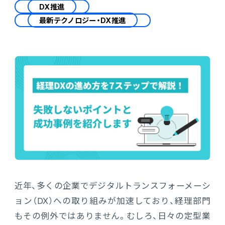
会計
DX推進
最新テクノロジー・DX推進
財務会計
ATWILL Platform
資料ダウンロード
会計
PROACTIVE Finance
管理会計
人事・給与
PROACTIVE People
よくあるご質問
債権管理
販売管理
PROACTIVE Sales
コラム
債務管理
生産管理
PROACTIVE Production
特集記事
手形管理
業界特化型オファリング
固定資産管理
ニュース・トピックス
近年、多くの企業でデジタルトランスフォーメーシ
卸売・商社
PROACTIVE Wholesale & Trade
リース資産管理
ョン（DX）への取り組みが加速しており、経理部門
製品関連動画
もその例外ではありません。むしろ、日々の定型業
素材・素材加工
PROACTIVE Material Process
経費