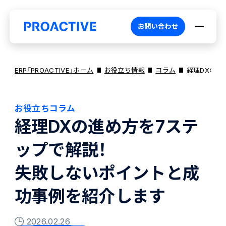
お問い合わせ
ERP「PROACTIVE」ホーム
お役立ち情報
コラム
経理DXの進
お役立ちコラム
PROACTIVEとは
経理DXの進め方を7ステ
ップで解説！
特長・選ばれる理由
プロダクト
失敗しないポイントと成
ブランドコア
機能
オファリング
功事例を紹介します
2026.02.26
PROACTIVE AI
業務特化型オファリング
お役立ち情報