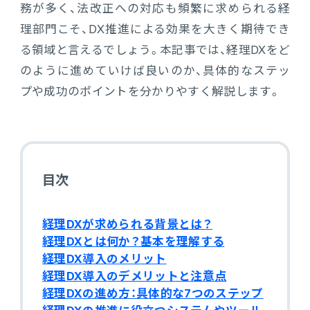
務が多く、法改正への対応も頻繁に求められる経
電機・機械
理部門こそ、DX推進による効果を大きく期待でき
CO₂排出量算定
PROACTIVE Electrical Machinery
「CO×COカルテ（ココカルテ）」
る領域と言えるでしょう。本記事では、経理DXをど
建設
のように進めていけば良いのか、具体的なステッ
PROACTIVE Construction
人事・給与
プや成功のポイントを分かりやすく解説します。
経営課題別オファリング
人事
給与
目次
個人番号管理
経理DXが求められる背景とは？
給与明細閲覧
経理DXとは何か？基本を理解する
経理DX導入のメリット
健康経営支援サービス
経理DX導入のデメリットと注意点
「Uwell（ユーウェル）」
経理DXの進め方：具体的な7つのステップ