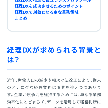
経理DXの推進に役立つシステムやツール
販売管理
経理DXを成功させるためのポイント
経理DXで対象となる主な業務領域
販売・購買・在庫管理
まとめ
建設業向け基幹業務システム
生産管理
経理DXが求められる背景と
生産管理
は？
MES
近年、労働人口の減少や相次ぐ法改正により、従来
Fit to Standard
のアナログな経理業務は限界を迎えつつありま
す。企業が競争力を維持するためには、単なる業務
Best Practice
効率化にとどまらず、データを活用して経営判断に