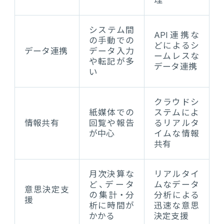
理
システム間
API連携な
の手動での
どによるシ
データ連携
データ入力
ームレスな
や転記が多
データ連携
い
クラウドシ
紙媒体での
ステムによ
情報共有
回覧や報告
るリアルタ
が中心
イムな情報
共有
月次決算な
リアルタイ
ど、データ
ムなデータ
意思決定支
の集計・分
分析による
援
析に時間が
迅速な意思
かかる
決定支援