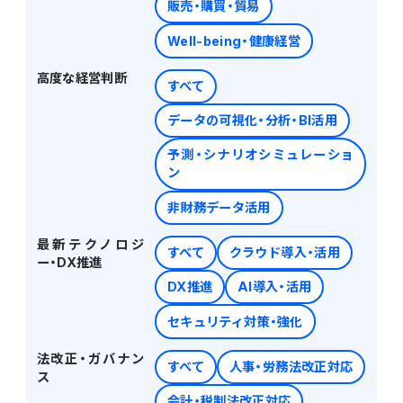
販売・購買・貿易
販売管理
Well-being・健康経営
販売・購買・在庫管理
高度な経営判断
すべて
建設業向け基幹業務システム
データの可視化・分析・BI活用
予測・シナリオシミュレーショ
生産管理
ン
生産管理
非財務データ活用
最新テクノロジ
すべて
クラウド導入・活用
MES
ー・DX推進
DX推進
AI導入・活用
Fit to Standard
セキュリティ対策・強化
法改正・ガバナン
すべて
人事・労務法改正対応
Best Practice
ス
会計・税制法改正対応