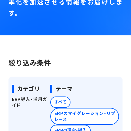
会計
率化を加速させる情報をお届けしま
す。
財務会計
ATWILL Platform
資料ダウンロード
会計
PROACTIVE Finance
管理会計
人事・給与
PROACTIVE People
よくあるご質問
債権管理
販売管理
PROACTIVE Sales
コラム
絞り込み条件
債務管理
生産管理
PROACTIVE Production
特集記事
手形管理
業界特化型オファリング
カテゴリ
テーマ
固定資産管理
ニュース・トピックス
ERP導入・活用ガ
すべて
イド
卸売・商社
PROACTIVE Wholesale & Trade
リース資産管理
ERPのマイグレーション・リプ
製品関連動画
レース
素材・素材加工
PROACTIVE Material Process
経費
ERPの選定・導入