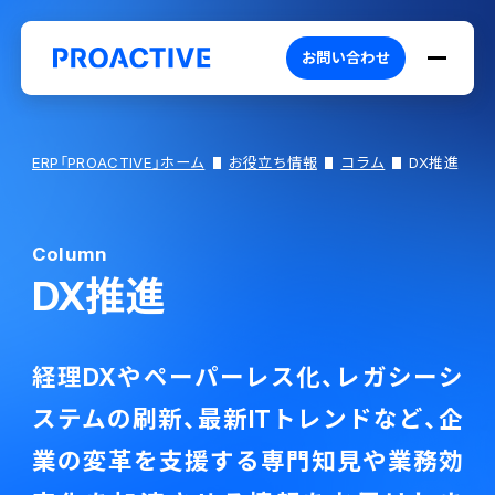
お問い合わせ
ERP「PROACTIVE」ホーム
お役立ち情報
コラム
DX推進
Column
PROACTIVEとは
DX推進
特長・選ばれる理由
プロダクト
経理DXやペーパーレス化、レガシーシ
ブランドコア
機能
オファリング
ステムの刷新、最新ITトレンドなど、企
業の変革を支援する専門知見や業務効
PROACTIVE AI
業務特化型オファリング
お役立ち情報