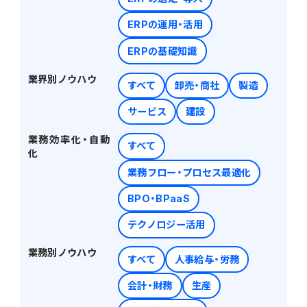
ERPの運用・活用
電機・機械
CO₂排出量算定
PROACTIVE Electrical Machinery
「CO×COカルテ（ココカルテ）」
ERPの基礎知識
建設
PROACTIVE Construction
業界別ノウハウ
人事・給与
すべて
卸売・商社
製造
経営課題別オファリング
サービス
建設
人事
業務効率化・自動
すべて
給与
化
業務フロー・プロセス最適化
個人番号管理
BPO・BPaaS
テクノロジー活用
給与明細閲覧
業務別ノウハウ
すべて
人事給与・労務
健康経営支援サービス
「Uwell（ユーウェル）」
会計・財務
生産