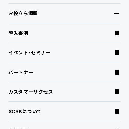
お役立ち情報
ブランドコア
機能
オファリング
導入事例
PROACTIVE AI
Fit to Standard
業務特化型オファリング
お役立ち情報
イベント・セミナー
ATWILL Platform
Best Practice
業界特化型オファリング
資料ダウンロード
パートナー
連携ソリューション
経営課題別オファリング
よくあるご質問
カスタマーサクセス
サポートサービス
コラム
SCSKについて
特集記事