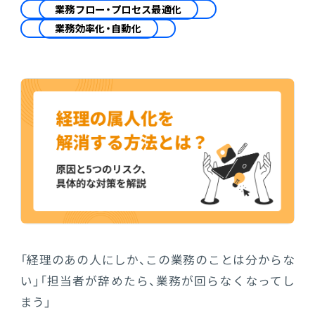
会計
業務フロー・プロセス最適化
業務効率化・自動化
財務会計
ATWILL Platform
資料ダウンロード
会計
PROACTIVE Finance
管理会計
人事・給与
PROACTIVE People
よくあるご質問
債権管理
販売管理
PROACTIVE Sales
コラム
債務管理
生産管理
PROACTIVE Production
特集記事
手形管理
業界特化型オファリング
固定資産管理
ニュース・トピックス
「経理のあの人にしか、この業務のことは分からな
卸売・商社
PROACTIVE Wholesale & Trade
リース資産管理
い」「担当者が辞めたら、業務が回らなくなってし
製品関連動画
まう」
素材・素材加工
PROACTIVE Material Process
経費