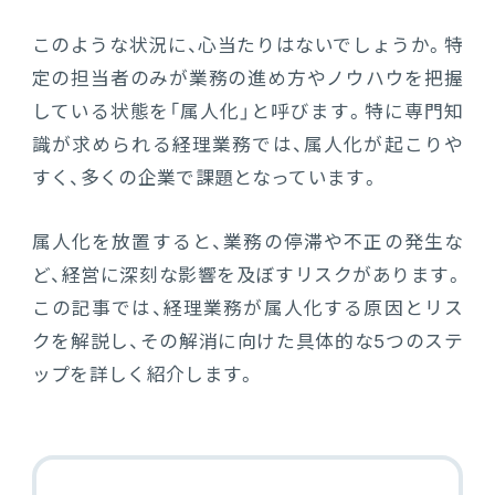
このような状況に、心当たりはないでしょうか。特
電機・機械
CO₂排出量算定
PROACTIVE Electrical Machinery
「CO×COカルテ（ココカルテ）」
定の担当者のみが業務の進め方やノウハウを把握
建設
している状態を「属人化」と呼びます。特に専門知
PROACTIVE Construction
人事・給与
識が求められる経理業務では、属人化が起こりや
すく、多くの企業で課題となっています。
経営課題別オファリング
人事
属人化を放置すると、業務の停滞や不正の発生な
給与
ど、経営に深刻な影響を及ぼすリスクがあります。
この記事では、経理業務が属人化する原因とリス
個人番号管理
クを解説し、その解消に向けた具体的な5つのステ
給与明細閲覧
ップを詳しく紹介します。
健康経営支援サービス
「Uwell（ユーウェル）」