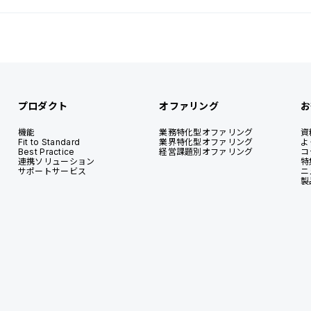
プロダクト
オファリング
お
機能
業務特化型オファリング
資
Fit to Standard
業界特化型オファリング
よ
Best Practice
経営課題別オファリング
コ
連携ソリューション
特
サポートサービス
ニ
製