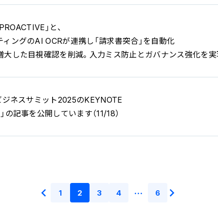
ROACTIVE」と、
ィングのAI OCRが連携し「請求書突合」を自動化
大した目視確認を削減。入力ミス防止とガバナンス強化を実現～（
ジネスサミット2025のKEYNOTE
の記事を公開しています（11/18）
…
1
2
3
4
6