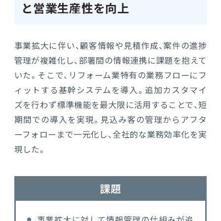
と営業生産性を向上
販売管理
販売・購買・在庫管理
事業拡大に伴い、顧客情報や見積作成、案件の進捗
建設業向け基幹業務システム
管理が複雑化し、部署間の情報連携に課題を抱えて
いた。そこで、リフォーム業特有の業務フローにフ
ィットする基幹システムを導入。追加カスタマイ
生産管理
ズを行わず標準機能を最大限に活用することで、短
生産管理
期間での導入を実現。見込み客の管理からアフタ
ーフォローまで一元化し、全社的な業務効率化を実
MES
現した。
Fit to Standard
課題
Best Practice
事業拡大に対して情報管理の仕組みが追