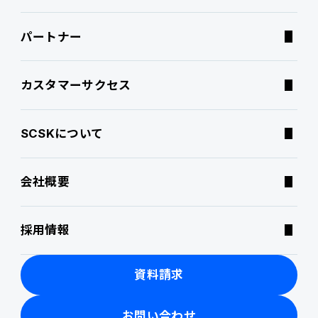
パートナー
連携ソリューション
経営課題別オファリング
よくあるご質問
カスタマーサクセス
サポートサービス
コラム
SCSKについて
特集記事
会社概要
ニュース・トピックス
採用情報
製品関連動画
資料請求
お問い合わせ