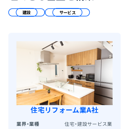
会計
財務会計
建設
サービス
ATWILL Platform
資料ダウンロード
会計
PROACTIVE Finance
管理会計
人事・給与
PROACTIVE People
よくあるご質問
債権管理
販売管理
PROACTIVE Sales
コラム
債務管理
生産管理
PROACTIVE Production
特集記事
手形管理
業界特化型オファリング
固定資産管理
ニュース・トピックス
卸売・商社
住宅リフォーム業A社
PROACTIVE Wholesale & Trade
リース資産管理
製品関連動画
業界・業種
住宅・建設サービス業
素材・素材加工
PROACTIVE Material Process
経費