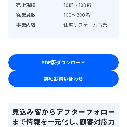
売上規模
10億～100億
電機・機械
CO₂排出量算定
PROACTIVE Electrical Machinery
従業員数
100～300名
「CO×COカルテ（ココカルテ）」
事業内容
住宅リフォーム事業
建設
PROACTIVE Construction
人事・給与
経営課題別オファリング
人事
PDF版ダウンロード
給与
詳細お問い合わせ
個人番号管理
給与明細閲覧
健康経営支援サービス
見込み客からアフターフォロー
「Uwell（ユーウェル）」
まで情報を一元化し、顧客対応力