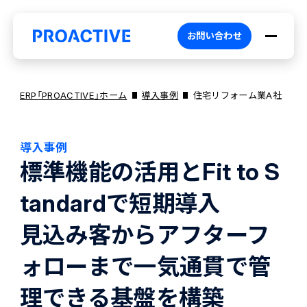
お問い合わせ
ERP「PROACTIVE」ホーム
導入事例
住宅リフォーム業A社
導入事例
PROACTIVEとは
標準機能の活用とFit to S
tandardで短期導入
特長・選ばれる理由
プロダクト
見込み客からアフターフ
ブランドコア
機能
オファリング
ォローまで一気通貫で管
理できる基盤を構築
PROACTIVE AI
業務特化型オファリング
お役立ち情報