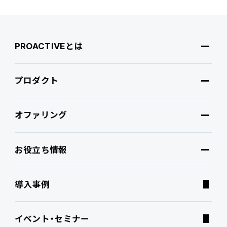
PROACTIVEとは
プロダクト
PROACTIVEとは
オファリング
特長・選ばれる理由
プロダクト
お役立ち情報
ブランドコア
機能
オファリング
導入事例
PROACTIVE AI
Fit to Standard
業務特化型オファリング
お役立ち情報
イベント・セミナー
ATWILL Platform
Best Practice
業界特化型オファリング
資料ダウンロード