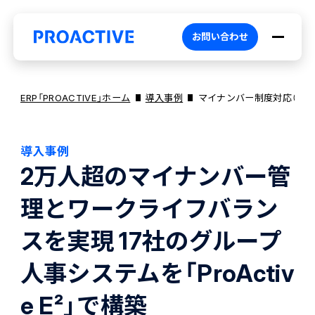
お問い合わせ
ERP「PROACTIVE」ホーム
導入事例
マイナンバー制度対応（株
導入事例
PROACTIVEとは
2万人超のマイナンバー管
理とワークライフバラン
特長・選ばれる理由
プロダクト
スを実現 17社のグループ
ブランドコア
機能
オファリング
人事システムを「ProActiv
e E²」で構築
PROACTIVE AI
業務特化型オファリング
お役立ち情報