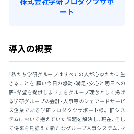
株式会社学研プロダクツサポ
ート
電機・機械
CO₂排出量算定
PROACTIVE Electrical Machinery
「CO×COカルテ（ココカルテ）」
建設
PROACTIVE Construction
人事・給与
導入の概要
経営課題別オファリング
人事
給与
「私たち学研グループはすべての人が心ゆたかに生
きることを 願い今日の感動・満足・安心と明日への
個人番号管理
夢・希望を提供します」 をグループ理念として掲げ
給与明細閲覧
る学研グループの会計・人事等のシェアードサービ
ス企業である学研プロダクツサポート様。 旧シス
健康経営支援サービス
テムにおいて抱えていた課題を解決し、現在、そし
「Uwell（ユーウェル）」
て将来を見据えた新たなグループ人事システム、マ