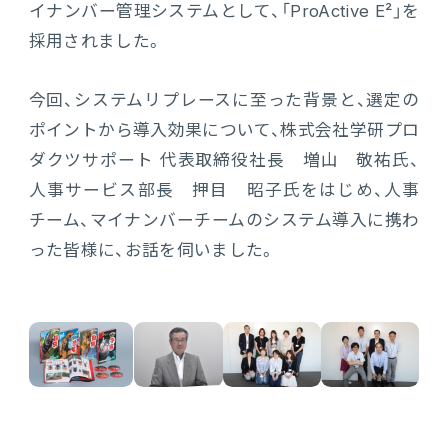
イナンバー管理システムとして、「ProActive E²」を
販売管理
採用されました。
販売・購買・在庫管理
今回、システムリプレースに至った背景と、選定の
建設業向け基幹業務システム
ポイントから導入効果について、株式会社学研プロ
ダクツサポート 代表取締役社長 増山 敬祐氏、
生産管理
人事サービス部長 押目 昭子氏をはじめ、人事
チーム、マイナンバーチームのシステム導入に携わ
生産管理
った皆様に、お話を伺いました。
MES
Fit to Standard
Best Practice