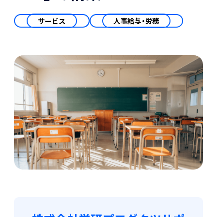
会計
財務会計
サービス
人事給与・労務
ATWILL Platform
資料ダウンロード
会計
PROACTIVE Finance
管理会計
人事・給与
PROACTIVE People
よくあるご質問
債権管理
販売管理
PROACTIVE Sales
コラム
債務管理
生産管理
PROACTIVE Production
特集記事
手形管理
業界特化型オファリング
固定資産管理
ニュース・トピックス
卸売・商社
PROACTIVE Wholesale & Trade
リース資産管理
製品関連動画
素材・素材加工
PROACTIVE Material Process
経費