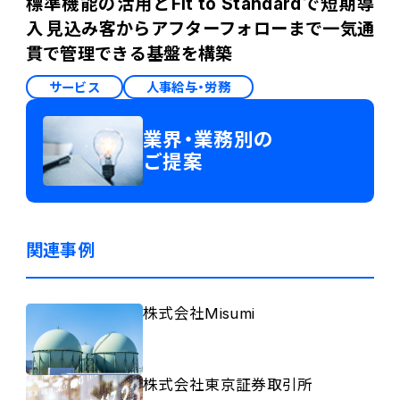
標準機能の活用とFit to Standardで短期導
入 見込み客からアフターフォローまで一気通
貫で管理できる基盤を構築
サービス
人事給与・労務
業界・業務別の
ご提案
関連事例
株式会社Misumi
株式会社東京証券取引所