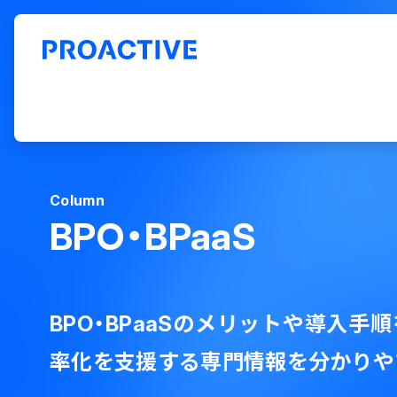
ERP「PROACTIVE」ホーム
お役立ち情報
コラム
BPO・BPa
Column
BPO・BPaaS
BPO・BPaaSのメリットや導入手
率化を支援する専門情報を分かりや