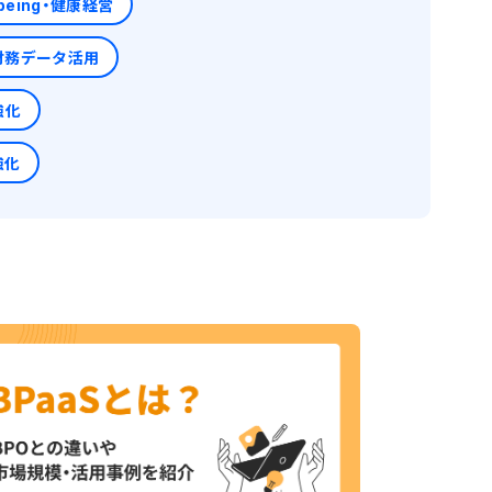
-being・健康経営
財務データ活用
強化
強化