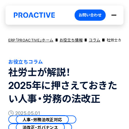
お問い合わせ
ERP「PROACTIVE」ホーム
お役立ち情報
コラム
社労士が解説
お役立ちコラム
PROACTIVEとは
社労士が解説！
2025年に押さえておきた
特長・選ばれる理由
プロダクト
い人事・労務の法改正
ブランドコア
機能
オファリング
2025.05.01
人事・労務法改正対応
PROACTIVE AI
業務特化型オファリング
お役立ち情報
法改正・ガバナンス