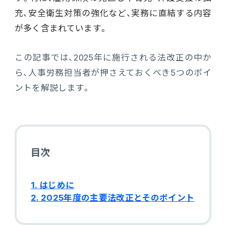
充、安全衛生対策の強化など、実務に直結する内容
電機・機械
CO₂排出量算定
PROACTIVE Electrical Machinery
が多く含まれています。
「CO×COカルテ（ココカルテ）」
建設
PROACTIVE Construction
この記事では、2025年に施行される法改正の中か
人事・給与
ら、人事労務担当者が押さえておくべき5つのポイ
経営課題別オファリング
人事
ントを解説します。
給与
個人番号管理
目次
給与明細閲覧
1. はじめに
健康経営支援サービス
2. 2025年度の主要法改正とそのポイント
「Uwell（ユーウェル）」