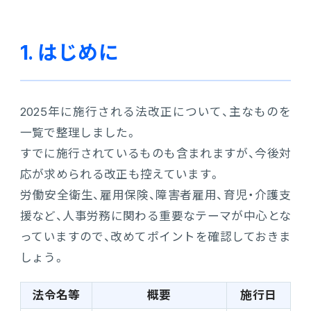
販売管理
販売・購買・在庫管理
1. はじめに
建設業向け基幹業務システム
2025年に施行される法改正について、主なものを
生産管理
一覧で整理しました。
すでに施行されているものも含まれますが、今後対
生産管理
応が求められる改正も控えています。
労働安全衛生、雇用保険、障害者雇用、育児・介護支
MES
援など、人事労務に関わる重要なテーマが中心とな
っていますので、改めてポイントを確認しておきま
Fit to Standard
しょう。
Best Practice
法令名等
概要
施行日