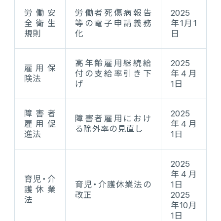
労働安
労働者死傷病報告
2025
連携ソリューション
全衛生
等の電子申請義務
年1月1
規則
化
日
サポートサービス
高年齢雇用継続給
2025
雇用保
付の支給率引き下
年4月
険法
げ
1日
障害者
2025
障害者雇用におけ
雇用促
年4月
る除外率の見直し
進法
1日
2025
年4月
育児・介
育児・介護休業法の
1日
護休業
改正
2025
法
年10月
1日