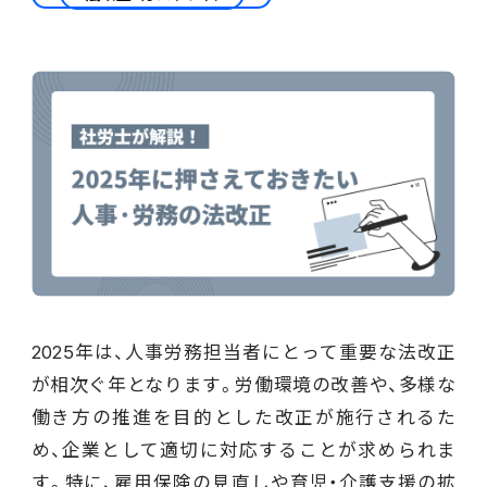
会計
財務会計
ATWILL Platform
資料ダウンロード
会計
PROACTIVE Finance
管理会計
人事・給与
PROACTIVE People
よくあるご質問
債権管理
販売管理
PROACTIVE Sales
コラム
債務管理
生産管理
PROACTIVE Production
特集記事
手形管理
業界特化型オファリング
2025年は、人事労務担当者にとって重要な法改正
固定資産管理
ニュース・トピックス
が相次ぐ年となります。労働環境の改善や、多様な
卸売・商社
PROACTIVE Wholesale & Trade
働き方の推進を目的とした改正が施行されるた
リース資産管理
製品関連動画
め、企業として適切に対応することが求められま
素材・素材加工
PROACTIVE Material Process
す。特に、雇用保険の見直しや育児・介護支援の拡
経費