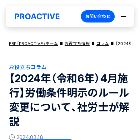
お問い合わせ
ERP「PROACTIVE」ホーム
お役立ち情報
コラム
【2024年
お役立ちコラム
PROACTIVEとは
【2024年（令和6年）4月施
行】労働条件明示のルール
特長・選ばれる理由
プロダクト
変更について、社労士が解
ブランドコア
機能
オファリング
説
2024.03.18
PROACTIVE AI
業務特化型オファリング
お役立ち情報