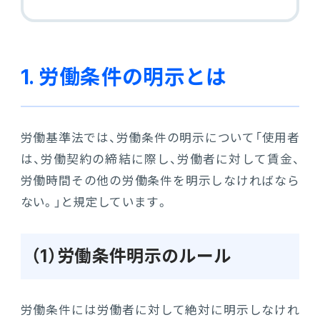
販売管理
販売・購買・在庫管理
1. 労働条件の明示とは
建設業向け基幹業務システム
生産管理
労働基準法では、労働条件の明示について「使用者
は、労働契約の締結に際し、労働者に対して賃金、
生産管理
労働時間その他の労働条件を明示しなければなら
ない。」と規定しています。
MES
Fit to Standard
（1）労働条件明示のルール
Best Practice
労働条件には労働者に対して絶対に明示しなけれ