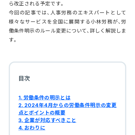
ら改正される予定です。
電機・機械
今回の記事では、人事労務のエキスパートとして
CO₂排出量算定
PROACTIVE Electrical Machinery
「CO×COカルテ（ココカルテ）」
様々なサービスを全国に展開する小林労務が、労
建設
働条件明示のルール変更について、詳しく解説しま
PROACTIVE Construction
人事・給与
す。
経営課題別オファリング
人事
給与
目次
個人番号管理
1. 労働条件の明示とは
給与明細閲覧
2. 2024年4月からの労働条件明示の変更
点とポイントの概要
健康経営支援サービス
3. 企業が対応すべきこと
「Uwell（ユーウェル）」
4. おわりに