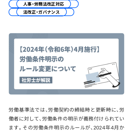
会計
人事・労務法改正対応
法改正・ガバナンス
財務会計
ATWILL Platform
資料ダウンロード
会計
PROACTIVE Finance
管理会計
人事・給与
PROACTIVE People
よくあるご質問
債権管理
販売管理
PROACTIVE Sales
コラム
債務管理
生産管理
PROACTIVE Production
特集記事
手形管理
業界特化型オファリング
固定資産管理
ニュース・トピックス
労働基準法では、労働契約の締結時と更新時に、労
卸売・商社
PROACTIVE Wholesale & Trade
リース資産管理
働者に対して、労働条件の明示が義務付けられてい
製品関連動画
ます。その労働条件明示のルールが、2024年4月か
素材・素材加工
PROACTIVE Material Process
経費