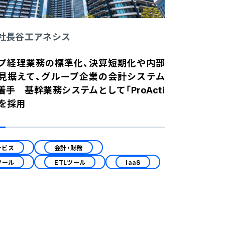
社長谷工アネシス
プ経理業務の標準化、決算短期化や内部
見据えて、グループ企業の会計システム
着手 基幹業務システムとして「ProActi
²」を採用
ービス
会計・財務
ツール
ETLツール
IaaS