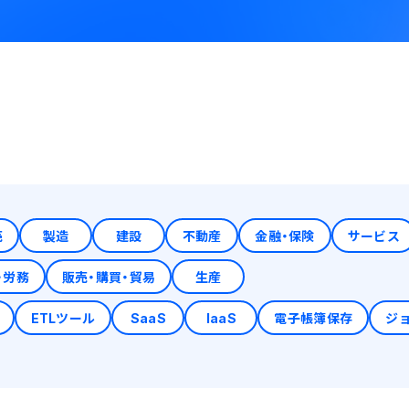
売
製造
建設
不動産
金融・保険
サービス
・労務
販売・購買・貿易
生産
ETLツール
SaaS
IaaS
電子帳簿保存
ジ