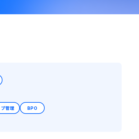
ョブ管理
BPO