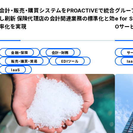
会計・販売・購買システムをPROACTIVEで統合
グルー
し刷新 保険代理店の会計関連業務の標準化と効
e fo
率化を実現
Oサー
金融・保険
会計・財務
サ
販売・購買・貿易
EDIツール
Ia
IaaS