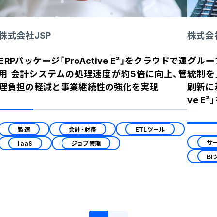
株式会社JSP
株式会
ERPパッケージ「ProActive E²」をクラウドで運
グルー
用 会計システムの処理速度が約5倍に向上、管
統制を
理負担の軽減と事業継続性の強化を実現
刷新に
ve E
製造
会計・財務
ETLツール
サ
IaaS
ジョブ管理
BI