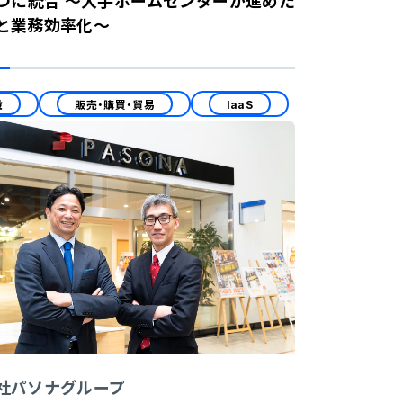
つに統合 ～大手ホームセンターが進めた
と業務効率化～
設
販売・購買・貿易
IaaS
社パソナグループ