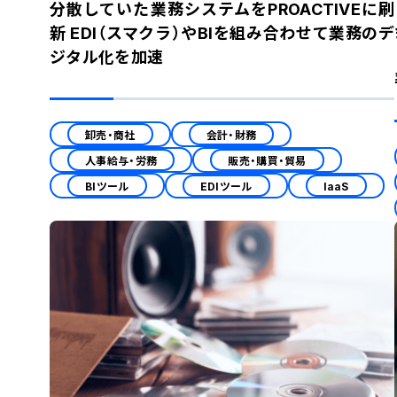
分散していた業務システムをPROACTIVEに刷
新 EDI（スマクラ）やBIを組み合わせて業務のデ
ジタル化を加速
卸売・商社
会計・財務
人事給与・労務
販売・購買・貿易
BIツール
EDIツール
IaaS