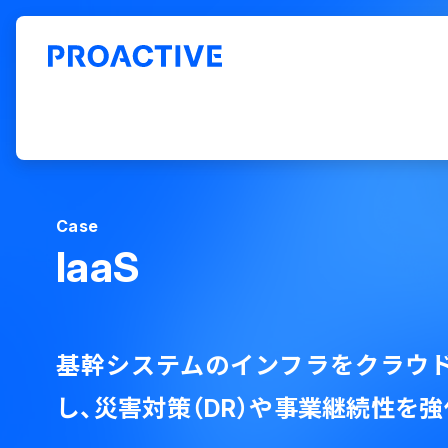
ERP「PROACTIVE」ホーム
導入事例
IaaS
Case
IaaS
基幹システムのインフラをクラウ
し、災害対策（DR）や事業継続性を