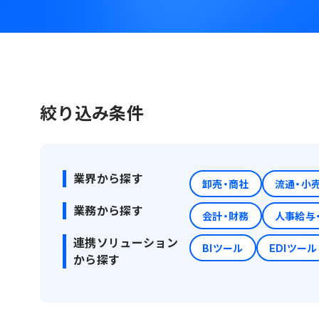
絞り込み条件
業界から探す
卸売・商社
流通・小
業務から探す
会計・財務
人事給与
連携ソリューション
BIツール
EDIツール
から探す