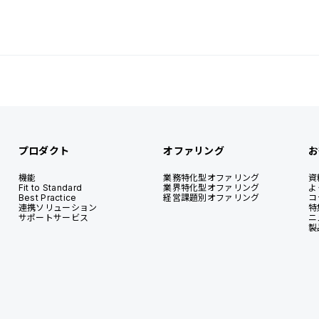
プロダクト
オファリング
お
機能
業務特化型オファリング
資
Fit to Standard
業界特化型オファリング
よ
Best Practice
経営課題別オファリング
コ
連携ソリューション
特
サポートサービス
ニ
製