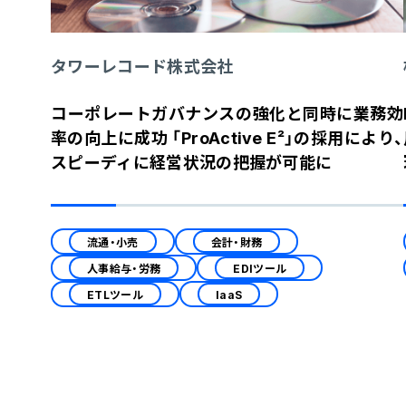
タワーレコード株式会社
コーポレートガバナンスの強化と同時に業務効
率の向上に成功 「ProActive E²」の採用により、
スピーディに経営状況の把握が可能に
流通・小売
会計・財務
人事給与・労務
EDIツール
ETLツール
IaaS