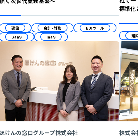
社で一
描く次世代業務基盤～
標準化
建設
会計・財務
EDIツール
建
SaaS
IaaS
ほけんの窓口グループ株式会社
株式会