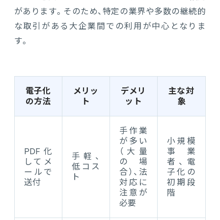
があります。そのため、特定の業界や多数の継続的
な取引がある大企業間での利用が中心となりま
す。
電子化
メリッ
デメリ
主な対
の方法
ト
ット
象
手作業
が多い
小規模
PDF化
（大量
事業
手軽、
してメ
の場
者、電
低コス
ールで
合）、法
子化の
ト
送付
対応に
初期段
注意が
階
必要