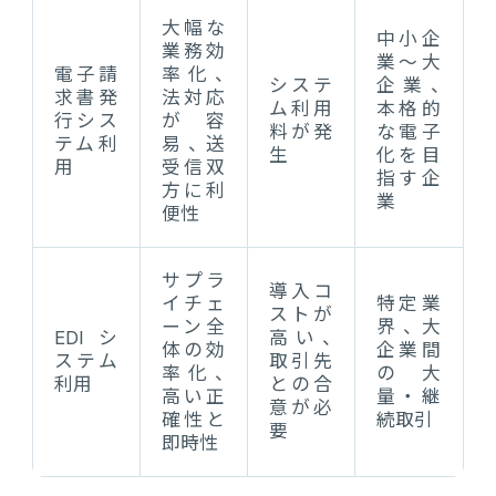
大幅な
中小企
業務効
業～大
電子請
率化、
システ
企業、
求書発
法対応
ム利用
本格的
行シス
が容
料が発
な電子
テム利
易、送
生
化を目
用
受信双
指す企
方に利
業
便性
サプラ
導入コ
イチェ
特定業
ストが
ーン全
界、大
EDIシ
高い、
体の効
企業間
ステム
取引先
率化、
の大
利用
との合
高い正
量・継
意が必
確性と
続取引
要
即時性