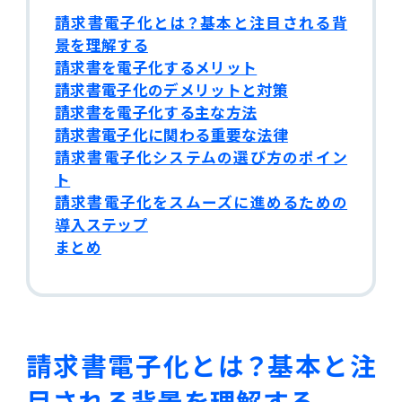
販売管理
請求書電子化とは？基本と注目される背
景を理解する
販売・購買・在庫管理
請求書を電子化するメリット
請求書電子化のデメリットと対策
建設業向け基幹業務システム
請求書を電子化する主な方法
請求書電子化に関わる重要な法律
請求書電子化システムの選び方のポイン
生産管理
ト
請求書電子化をスムーズに進めるための
生産管理
導入ステップ
まとめ
MES
Fit to Standard
請求書電子化とは？基本と注
Best Practice