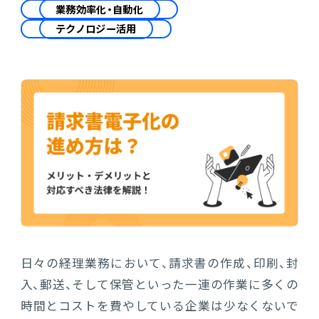
会計
業務効率化・自動化
テクノロジー活用
財務会計
ATWILL Platform
資料ダウンロード
会計
PROACTIVE Finance
管理会計
人事・給与
PROACTIVE People
よくあるご質問
債権管理
販売管理
PROACTIVE Sales
コラム
債務管理
生産管理
PROACTIVE Production
特集記事
手形管理
業界特化型オファリング
固定資産管理
ニュース・トピックス
日々の経理業務において、請求書の作成、印刷、封
卸売・商社
PROACTIVE Wholesale & Trade
リース資産管理
入、郵送、そして保管といった一連の作業に多くの
製品関連動画
時間とコストを費やしている企業は少なくないで
素材・素材加工
PROACTIVE Material Process
経費