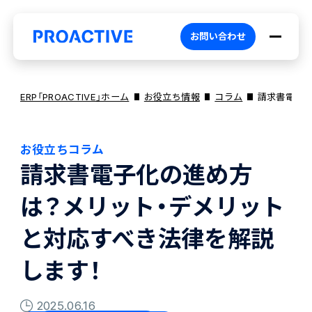
お問い合わせ
ERP「PROACTIVE」ホーム
お役立ち情報
コラム
請求書電子化
お役立ちコラム
PROACTIVEとは
請求書電子化の進め方
は？メリット・デメリット
特長・選ばれる理由
プロダクト
と対応すべき法律を解説
ブランドコア
機能
オファリング
します！
2025.06.16
PROACTIVE AI
業務特化型オファリング
お役立ち情報