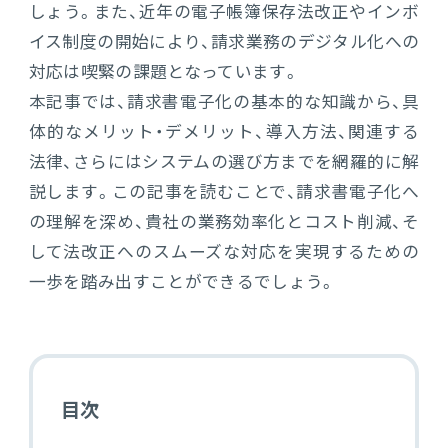
しょう。また、近年の電子帳簿保存法改正やインボ
電機・機械
イス制度の開始により、請求業務のデジタル化への
CO₂排出量算定
PROACTIVE Electrical Machinery
「CO×COカルテ（ココカルテ）」
対応は喫緊の課題となっています。
建設
本記事では、請求書電子化の基本的な知識から、具
PROACTIVE Construction
人事・給与
体的なメリット・デメリット、導入方法、関連する
経営課題別オファリング
法律、さらにはシステムの選び方までを網羅的に解
人事
説します。この記事を読むことで、請求書電子化へ
の理解を深め、貴社の業務効率化とコスト削減、そ
給与
して法改正へのスムーズな対応を実現するための
個人番号管理
一歩を踏み出すことができるでしょう。
給与明細閲覧
健康経営支援サービス
「Uwell（ユーウェル）」
目次