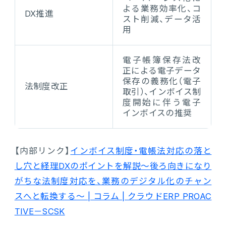
よる業務効率化、コ
DX推進
スト削減、データ活
用
電子帳簿保存法改
正による電子データ
保存の義務化（電子
法制度改正
取引）、インボイス制
度開始に伴う電子
インボイスの推奨
【内部リンク】
インボイス制度・電帳法対応の落と
し穴と経理DXのポイントを解説～後ろ向きになり
がちな法制度対応を、業務のデジタル化のチャン
スへと転換する～ | コラム | クラウドERP PROAC
TIVE－SCSK