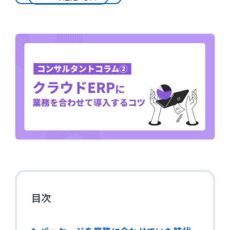
会計
財務会計
ATWILL Platform
資料ダウンロード
会計
PROACTIVE Finance
管理会計
人事・給与
PROACTIVE People
よくあるご質問
債権管理
販売管理
PROACTIVE Sales
コラム
債務管理
生産管理
PROACTIVE Production
特集記事
手形管理
業界特化型オファリング
固定資産管理
ニュース・トピックス
卸売・商社
PROACTIVE Wholesale & Trade
目次
リース資産管理
製品関連動画
素材・素材加工
PROACTIVE Material Process
経費