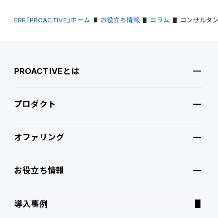
ERP「PROACTIVE」ホーム
お役立ち情報
コラム
コンサルタン
PROACTIVEとは
プロダクト
PROACTIVEとは
オファリング
特長・選ばれる理由
プロダクト
お役立ち情報
ブランドコア
機能
オファリング
導入事例
PROACTIVE AI
Fit to Standard
業務特化型オファリング
お役立ち情報