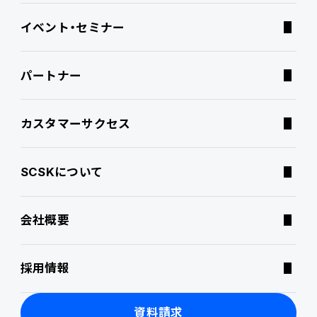
イベント・セミナー
ATWILL Platform
Best Practice
業界特化型オファリング
資料ダウンロード
パートナー
連携ソリューション
経営課題別オファリング
よくあるご質問
カスタマーサクセス
サポートサービス
コラム
SCSKについて
特集記事
会社概要
ニュース・トピックス
採用情報
製品関連動画
資料請求