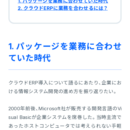
1. パッケージを業務に合わせていた時代
2. クラウドERPに業務を合わせるには？
電機・機械
CO₂排出量算定
PROACTIVE Electrical Machinery
「CO×COカルテ（ココカルテ）」
建設
PROACTIVE Construction
人事・給与
1. パッケージを業務に合わせ
経営課題別オファリング
人事
ていた時代
給与
個人番号管理
クラウドERP導入について語るにあたり、企業にお
ける情報システム開発の進め方を振り返りたい。
給与明細閲覧
2000年前後、Microsoft社が販売する開発言語のVi
健康経営支援サービス
sual Basicが企業システムを席巻した。当時主流で
「Uwell（ユーウェル）」
あったホストコンピュータでは考えられない手軽