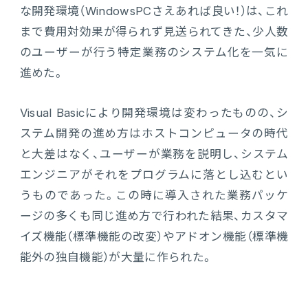
販売管理
な開発環境（WindowsPCさえあれば良い！）は、これ
まで費用対効果が得られず見送られてきた、少人数
販売・購買・在庫管理
のユーザーが行う特定業務のシステム化を一気に
進めた。
建設業向け基幹業務システム
Visual Basicにより開発環境は変わったものの、シ
生産管理
ステム開発の進め方はホストコンピュータの時代
と大差はなく、ユーザーが業務を説明し、システム
生産管理
エンジニアがそれをプログラムに落とし込むとい
うものであった。この時に導入された業務パッケ
MES
ージの多くも同じ進め方で行われた結果、カスタマ
イズ機能（標準機能の改変）やアドオン機能（標準機
Fit to Standard
能外の独自機能）が大量に作られた。
Best Practice