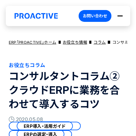
お問い合わせ
ERP「PROACTIVE」ホーム
お役立ち情報
コラム
コンサルタン
お役立ちコラム
PROACTIVEとは
コンサルタントコラム②
クラウドERPに業務を合
特長・選ばれる理由
プロダクト
わせて導入するコツ
ブランドコア
機能
オファリング
2020.05.08
ERP導入・活用ガイド
PROACTIVE AI
業務特化型オファリング
お役立ち情報
ERPの選定・導入