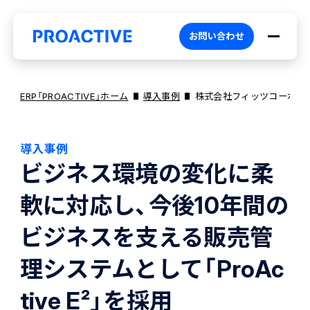
お問い合わせ
ERP「PROACTIVE」ホーム
導入事例
株式会社フィッツコーポレ
導入事例
PROACTIVEとは
ビジネス環境の変化に柔
軟に対応し、今後10年間の
特長・選ばれる理由
プロダクト
ビジネスを支える販売管
ブランドコア
機能
オファリング
理システムとして「ProAc
tive E²」を採用
PROACTIVE AI
業務特化型オファリング
お役立ち情報