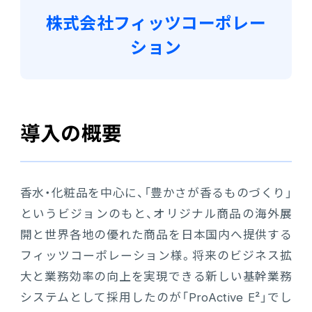
株式会社フィッツコーポレー
電機・機械
CO₂排出量算定
PROACTIVE Electrical Machinery
ション
「CO×COカルテ（ココカルテ）」
建設
PROACTIVE Construction
人事・給与
経営課題別オファリング
人事
導入の概要
給与
香水・化粧品を中心に、「豊かさが香るものづくり」
個人番号管理
というビジョンのもと、オリジナル商品の海外展
開と世界各地の優れた商品を日本国内へ提供する
給与明細閲覧
フィッツコーポレーション様。将来のビジネス拡
健康経営支援サービス
大と業務効率の向上を実現できる新しい基幹業務
「Uwell（ユーウェル）」
システムとして採用したのが「ProActive E²」でし