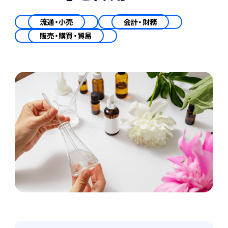
会計
財務会計
流通・小売
会計・財務
ATWILL Platform
資料ダウンロード
会計
PROACTIVE Finance
販売・購買・貿易
管理会計
人事・給与
PROACTIVE People
よくあるご質問
債権管理
販売管理
PROACTIVE Sales
コラム
債務管理
生産管理
PROACTIVE Production
特集記事
手形管理
業界特化型オファリング
固定資産管理
ニュース・トピックス
卸売・商社
PROACTIVE Wholesale & Trade
リース資産管理
製品関連動画
素材・素材加工
PROACTIVE Material Process
経費