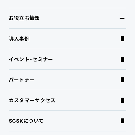
お役立ち情報
ブランドコア
機能
オファリング
導入事例
PROACTIVE AI
Fit to Standard
業務特化型オファリング
お役立ち情報
イベント・セミナー
ATWILL Platform
Best Practice
業界特化型オファリング
資料ダウンロード
パートナー
連携ソリューション
経営課題別オファリング
よくあるご質問
カスタマーサクセス
サポートサービス
コラム
SCSKについて
特集記事