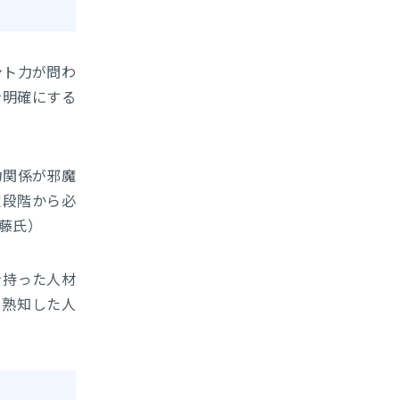
ント力が問わ
を明確にする
力関係が邪魔
定段階から必
藤氏）
を持った人材
を熟知した人