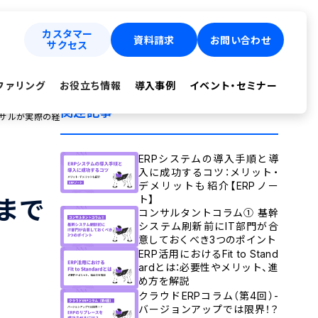
カスタマー
資料請求
お問い合わせ
サクセス
ファリング
お役立ち情報
導入事例
イベント・セミナー
関連記事
ンサルが実際の経
ERPシステムの導入手順と導
入に成功するコツ：メリット・
デメリットも紹介【ERPノー
ト】
まで
コンサルタントコラム① 基幹
システム刷新前にIT部門が合
意しておくべき3つのポイント
ERP活用におけるFit to Stand
ardとは：必要性やメリット、進
め方を解説
クラウドERPコラム（第4回）-
バージョンアップでは限界！？