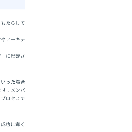
をもたらして
方やアーキテ
ジーに影響さ
といった場合
です。メンバ
きプロセスで
を成功に導く