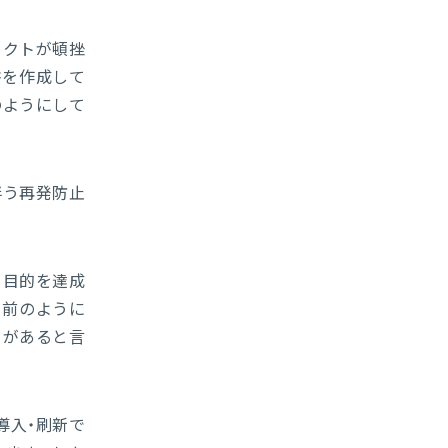
ェクトが頓挫
書を作成して
のようにして
伴う再発防止
て目的を達成
り前のように
とがあると言
導入・刷新で