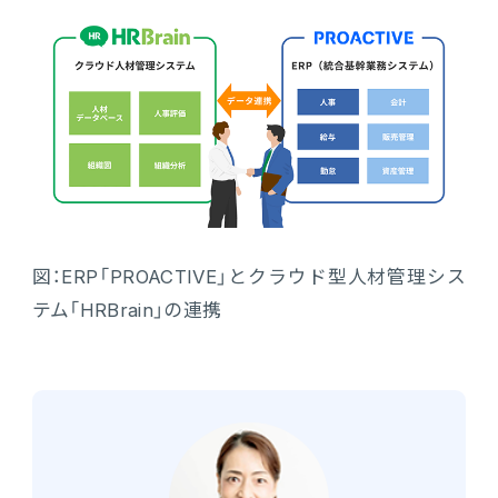
図：ERP「PROACTIVE」とクラウド型人材管理シス
テム「HRBrain」の連携