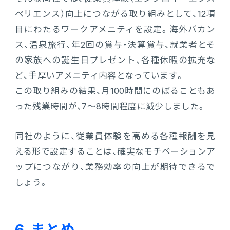
ペリエンス）向上につながる取り組みとして、12項
目にわたるワークアメニティを設定。海外バカン
ス、温泉旅行、年2回の賞与・決算賞与、就業者とそ
の家族への誕生日プレゼント、各種休暇の拡充な
ど、手厚いアメニティ内容となっています。
この取り組みの結果、月100時間にのぼることもあ
った残業時間が、7～8時間程度に減少しました。
同社のように、従業員体験を高める各種報酬を見
える形で設定することは、確実なモチベーションア
ップにつながり、業務効率の向上が期待できるで
しょう。
6. まとめ