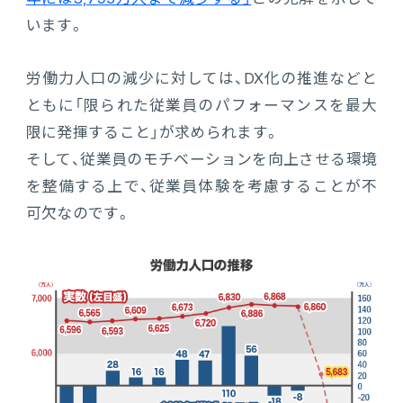
います。
労働力人口の減少に対しては、DX化の推進などと
ともに「限られた従業員のパフォーマンスを最大
限に発揮すること」が求められます。
そして、従業員のモチベーションを向上させる環境
を整備する上で、従業員体験を考慮することが不
可欠なのです。