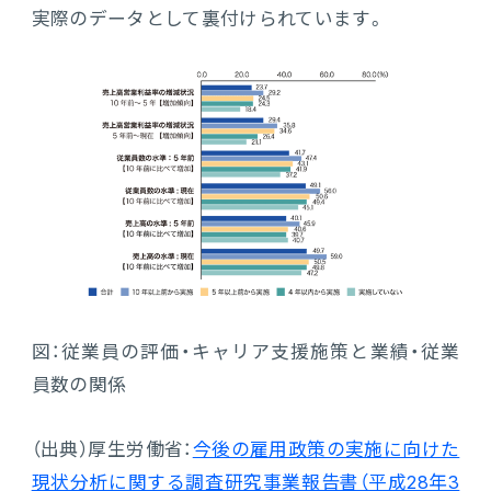
実際のデータとして裏付けられています。
図：従業員の評価・キャリア支援施策と業績・従業
員数の関係
（出典）厚生労働省：
今後の雇用政策の実施に向けた
現状分析に関する調査研究事業報告書（平成28年3