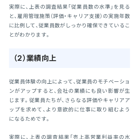
実際に、上表の調査結果「従業員数の水準」を見る
と、雇用管理施策（評価・キャリア支援）の実施年数
に比例して、従業員数がしっかり確保できているこ
とがわかります。
（2）業績向上
従業員体験の向上によって、従業員のモチベーショ
ンがアップすると、会社の業績にも良い影響が生
じます。従業員たちが、さらなる評価やキャリアア
ップを求めて、より意欲的に仕事に取り組むよう
になるためです。
実際に、上表の調査結果「売上高営業利益率の水