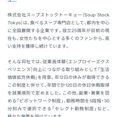
株式会社スープストックトーキョー（Soup Stock
Tokyo）は、食べるスープ専門店として、都内を中心
に全国展開する企業です。設立25周年が目前の現
在も、女性たちを中心とする多くのファンから、高
い支持を獲得し続けています。
そんな同社では、従業員体験（エンプロイーエクス
ペリエンス）向上につながる取り組みとして「生活
価値拡充休暇」を用意。年12日の休みが取得できる
この制度と併せて、年間で計120日の休日休暇取得
を就業規則で定めました。この他、副業・兼業を認
める「ピボットワーク制度」、勤務時間を5段階・30
分刻みで選択できる「セレクト勤務制度」など、
様々な施策を設けています。