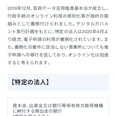
販売管理
2016年12月、官民データ活用推進基本法が成立し、
販売・購買・在庫管理
行政手続のオンライン利用の原則化等が政府の取
組みとして義務付けられました。デジタルガバメ
建設業向け基幹業務システム
ント実行計画をもとに、特定の法人は2020年4月よ
り順次、電子申請の利用が義務化されています。ま
た、義務化の要件に該当しない事業所についても電
生産管理
子申請への移行を促しており、オンライン化は加速
生産管理
すると考えられます。
MES
【特定の法人】
Fit to Standard
資本金、出資金又は銀行等保有株式取得機構
Best Practice
に納付する拠出金の額が