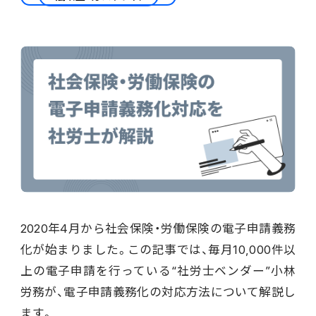
会計
財務会計
ATWILL Platform
資料ダウンロード
会計
PROACTIVE Finance
管理会計
人事・給与
PROACTIVE People
よくあるご質問
債権管理
販売管理
PROACTIVE Sales
コラム
債務管理
生産管理
PROACTIVE Production
特集記事
手形管理
業界特化型オファリング
2020年4月から社会保険・労働保険の電子申請義務
固定資産管理
ニュース・トピックス
化が始まりました。この記事では、毎月10,000件以
卸売・商社
PROACTIVE Wholesale & Trade
上の電子申請を行っている“社労士ベンダー”小林
リース資産管理
製品関連動画
労務が、電子申請義務化の対応方法について解説し
素材・素材加工
PROACTIVE Material Process
ます。
経費