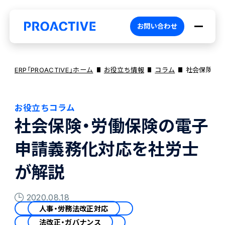
お問い合わせ
ERP「PROACTIVE」ホーム
お役立ち情報
コラム
社会保険・
お役立ちコラム
PROACTIVEとは
社会保険・労働保険の電子
申請義務化対応を社労士
特長・選ばれる理由
プロダクト
が解説
ブランドコア
機能
オファリング
2020.08.18
人事・労務法改正対応
PROACTIVE AI
業務特化型オファリング
お役立ち情報
法改正・ガバナンス