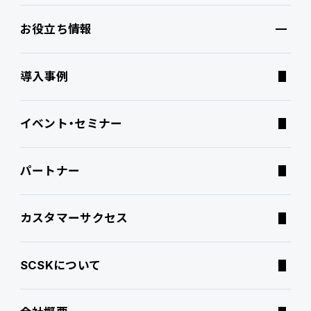
お役立ち情報
ブランドコア
機能
オファリング
導入事例
PROACTIVE AI
Fit to Standard
業務特化型オファリング
お役立ち情報
イベント・セミナー
ATWILL Platform
Best Practice
業界特化型オファリング
資料ダウンロード
パートナー
連携ソリューション
経営課題別オファリング
よくあるご質問
カスタマーサクセス
サポートサービス
コラム
SCSKについて
特集記事