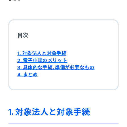
電機・機械
CO₂排出量算定
PROACTIVE Electrical Machinery
「CO×COカルテ（ココカルテ）」
建設
PROACTIVE Construction
目次
人事・給与
経営課題別オファリング
人事
1. 対象法人と対象手続
2. 電子申請のメリット
給与
3. 具体的な手続、準備が必要なもの
4. まとめ
個人番号管理
給与明細閲覧
健康経営支援サービス
1. 対象法人と対象手続
「Uwell（ユーウェル）」